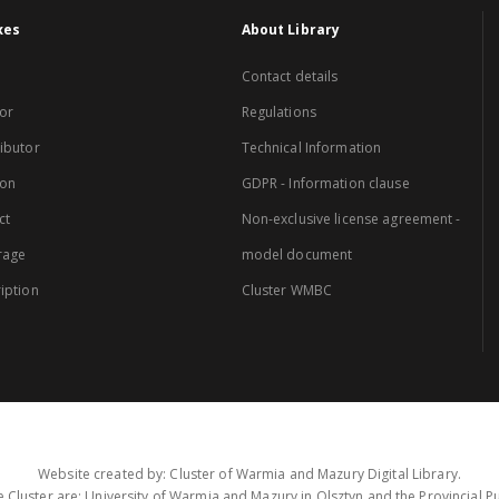
xes
About Library
Contact details
or
Regulations
ibutor
Technical Information
ion
GDPR - Information clause
ct
Non-exclusive license agreement -
rage
model document
iption
Cluster WMBC
Website created by: Cluster of Warmia and Mazury Digital Library.
 Cluster are: University of Warmia and Mazury in Olsztyn and the Provincial Pub