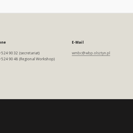
one
E-Mail
 524 90 32 (secretariat)
wmbc@wbp.olsztyn.pl
 524 90 48 (Regional Workshop)