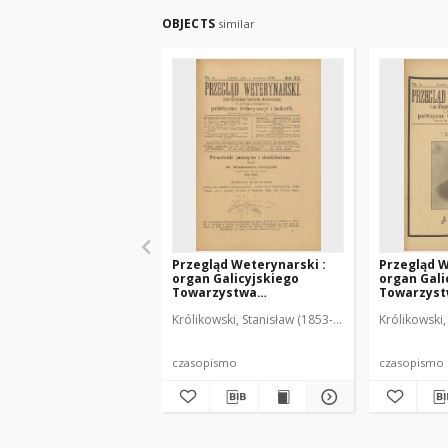
OBJECTS
similar
Przegląd Weterynarski :
Przegląd W
organ Galicyjskiego
organ Gali
Towarzystwa
Towarzys
Weterynarskiego :
Weterynar
Królikowski, Stanisław (1853-1924). Red.
Królikowski,
czasopismo poświęcone
czasopism
weterynaryi i hodowli, 1905
weterynary
R. 20, nr 4
R. 20, nr 5
czasopismo
czasopismo