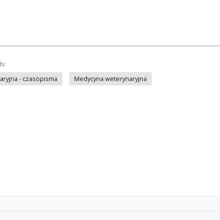
ds:
ryjna - czasopisma
Medycyna weterynaryjna