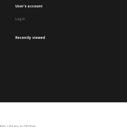
User's account
Log in
Recently viewed
lic Library in Olsztyn.