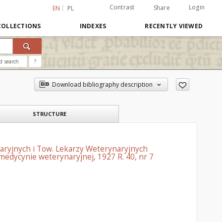
Contrast
Login
Share
EN
PL
COLLECTIONS
INDEXES
RECENTLY VIEWED
d search
?
Download bibliography description
STRUCTURE
aryjnych i Tow. Lekarzy Weterynaryjnych
edycynie weterynaryjnej, 1927 R. 40, nr 7