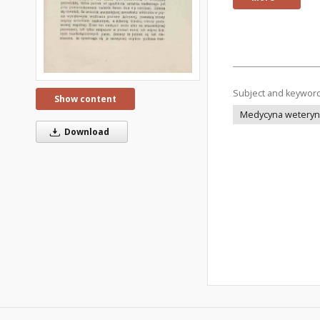
Subject and keywor
Show content
Medycyna weteryna
Download