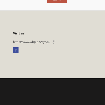
Visit us!
https://www.wbp.olsztyn.pl/