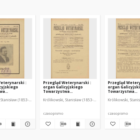
eterynarski :
Przegląd Weterynarski :
Przegląd Wetery
cyjskiego
organ Galicyjskiego
organ Galicyjsk
twa
Towarzystwa
Towarzystwa
skiego :
Weterynarskiego :
Weterynarskieg
 Stanisław (1853-1924). Red.
Królikowski, Stanisław (1853-1924). Red.
Królikowski, Stani
o poświęcone
czasopismo poświęcone
czasopismo poś
i i hodowli, 1905
weterynaryi i hodowli, 1905
weterynaryi i ho
R. 20, nr 6
R. 20, nr 7
czasopismo
czasopismo