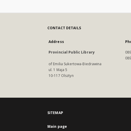
CONTACT DETAILS
Address
Ph
Provincial Public Library
089
089
of Emilia Sukertowa-Biedrawina
ul. 1 Maja 5
10-117 Olsztyn
SITEMAP
Main page