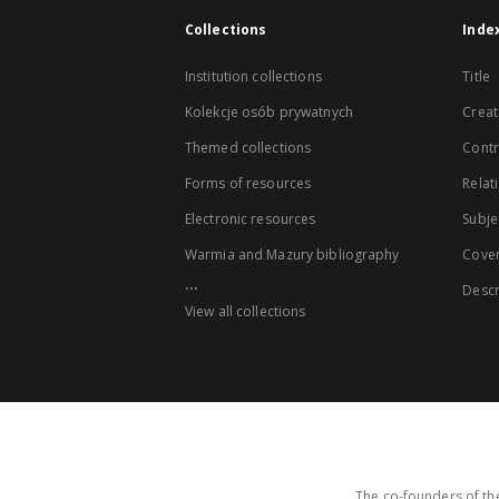
Collections
Inde
Institution collections
Title
Kolekcje osób prywatnych
Creat
Themed collections
Contr
Forms of resources
Relat
Electronic resources
Subje
Warmia and Mazury bibliography
Cove
...
Descr
View all collections
The co-founders of the