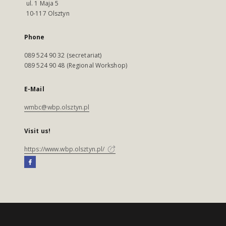
ul. 1 Maja 5
10-117 Olsztyn
Phone
089 524 90 32 (secretariat)
089 524 90 48 (Regional Workshop)
E-Mail
wmbc@wbp.olsztyn.pl
Visit us!
https://www.wbp.olsztyn.pl/