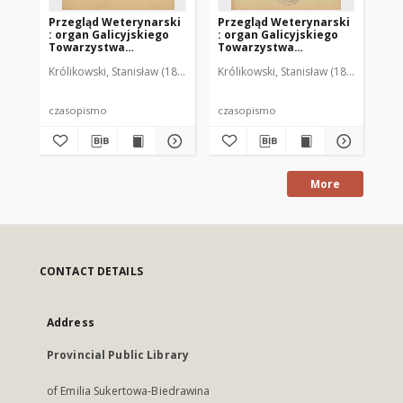
Przegląd Weterynarski
Przegląd Weterynarski
Pr
: organ Galicyjskiego
: organ Galicyjskiego
: 
Towarzystwa
Towarzystwa
To
Weterynarskiego :
Weterynarskiego :
We
Królikowski, Stanisław (1853-1924). Red.
Królikowski, Stanisław (1853-1924). R
Kró
czasopismo
czasopismo
cz
poświęcone
poświęcone
po
weterynaryi i hodowli,
weterynaryi i hodowli,
we
1905 R. 20, nr 4
1905 R. 20, nr 5
190
czasopismo
czasopismo
cz
More
CONTACT DETAILS
Address
Provincial Public Library
of Emilia Sukertowa-Biedrawina