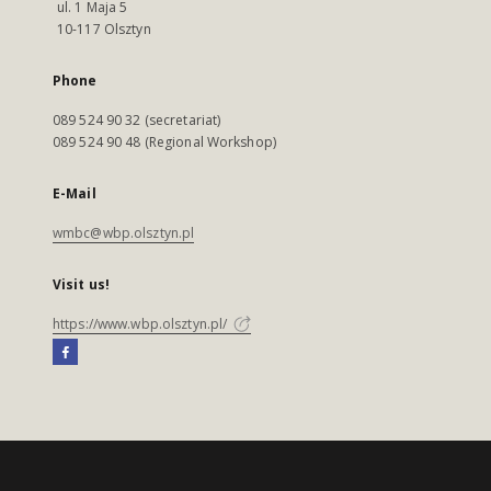
ul. 1 Maja 5
10-117 Olsztyn
Phone
089 524 90 32 (secretariat)
089 524 90 48 (Regional Workshop)
E-Mail
wmbc@wbp.olsztyn.pl
Visit us!
https://www.wbp.olsztyn.pl/