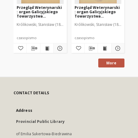
Przegląd Weterynarski
Przegląd Weterynarski
Pr
: organ Galicyjskiego
: organ Galicyjskiego
: 
Towarzystwa
Towarzystwa
To
Weterynarskiego :
Weterynarskiego :
We
Królikowski, Stanisław (1853-1924). Red.
Królikowski, Stanisław (1853-1924). R
Kró
czasopismo
czasopismo
cz
poświęcone
poświęcone
po
weterynaryi i hodowli,
weterynaryi i hodowli,
we
1905 R. 20, nr 4
1905 R. 20, nr 5
190
czasopismo
czasopismo
cz
More
CONTACT DETAILS
Address
Provincial Public Library
of Emilia Sukertowa-Biedrawina