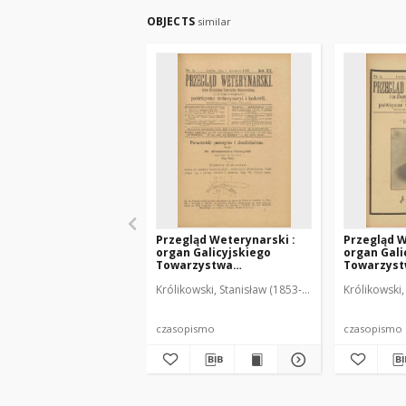
OBJECTS
similar
Przegląd Weterynarski :
Przegląd W
organ Galicyjskiego
organ Gali
Towarzystwa
Towarzys
Weterynarskiego :
Weterynar
Królikowski, Stanisław (1853-1924). Red.
Królikowski,
czasopismo poświęcone
czasopism
weterynaryi i hodowli, 1905
weterynary
R. 20, nr 4
R. 20, nr 5
czasopismo
czasopismo