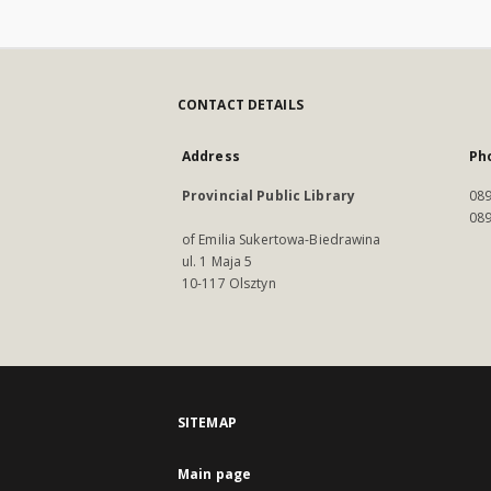
CONTACT DETAILS
Address
Ph
Provincial Public Library
089
089
of Emilia Sukertowa-Biedrawina
ul. 1 Maja 5
10-117 Olsztyn
SITEMAP
Main page