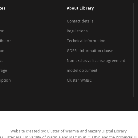
xes
About Library
Contact details
or
Regulations
ibutor
Technical Information
ion
GDPR - Information clause
ct
Non-exclusive license agreement -
rage
model document
iption
Cluster WMBC
Website created by: Cluster of Warmia and Mazury Digital Library.
 Cluster are: University of Warmia and Mazury in Olsztyn and the Provincial Pub