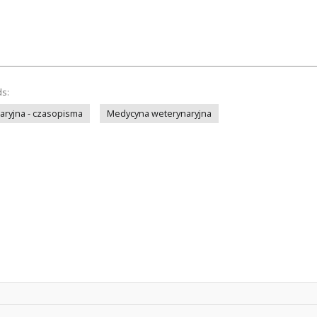
ds:
ryjna - czasopisma
Medycyna weterynaryjna