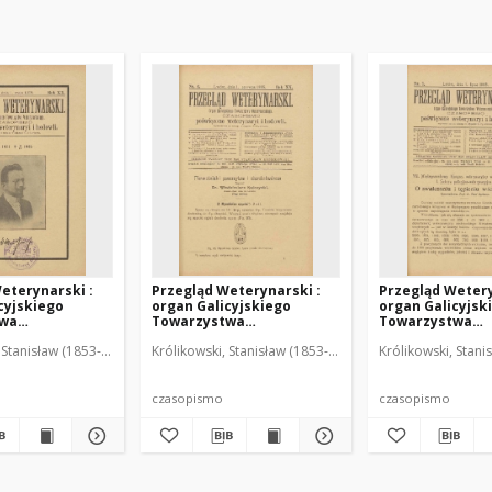
eterynarski :
Przegląd Weterynarski :
Przegląd Wetery
cyjskiego
organ Galicyjskiego
organ Galicyjsk
twa
Towarzystwa
Towarzystwa
skiego :
Weterynarskiego :
Weterynarskieg
 Stanisław (1853-1924). Red.
Królikowski, Stanisław (1853-1924). Red.
Królikowski, Stani
o poświęcone
czasopismo poświęcone
czasopismo poś
i i hodowli, 1905
weterynaryi i hodowli, 1905
weterynaryi i ho
R. 20, nr 6
R. 20, nr 7
czasopismo
czasopismo