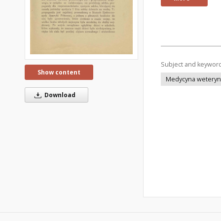
Subject and keywor
Show content
Medycyna weteryna
Download