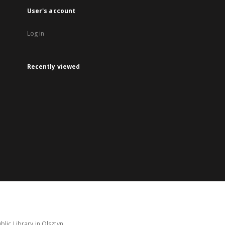
User's account
Log in
Recently viewed
lic Library in Olsztyn.