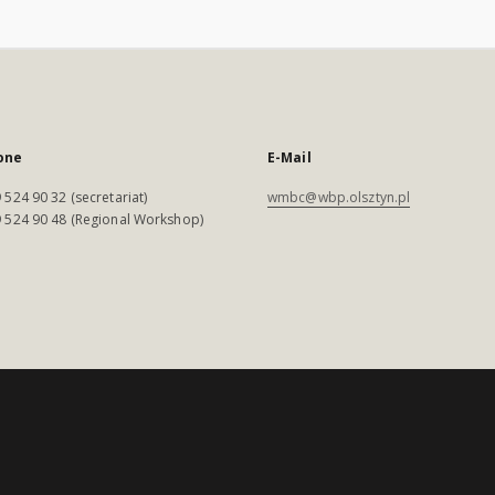
one
E-Mail
 524 90 32 (secretariat)
wmbc@wbp.olsztyn.pl
 524 90 48 (Regional Workshop)