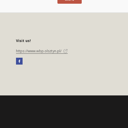
Visit us!
https://www.wbp.olsztyn.pl/