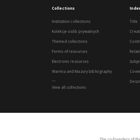
Collections
Inde
Institution collections
Title
Kolekcje osób prywatnych
Creat
Themed collections
Contr
Forms of resources
Relat
Electronic resources
Subje
Warmia and Mazury bibliography
Cove
...
Descr
View all collections
The co-founders of the