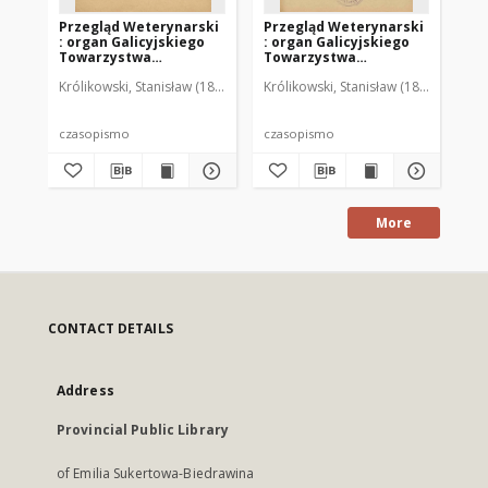
Przegląd Weterynarski
Przegląd Weterynarski
Pr
: organ Galicyjskiego
: organ Galicyjskiego
: 
Towarzystwa
Towarzystwa
To
Weterynarskiego :
Weterynarskiego :
We
Królikowski, Stanisław (1853-1924). Red.
Królikowski, Stanisław (1853-1924). R
Kró
czasopismo
czasopismo
cz
poświęcone
poświęcone
po
weterynaryi i hodowli,
weterynaryi i hodowli,
we
1905 R. 20, nr 4
1905 R. 20, nr 5
190
czasopismo
czasopismo
cz
More
CONTACT DETAILS
Address
Provincial Public Library
of Emilia Sukertowa-Biedrawina