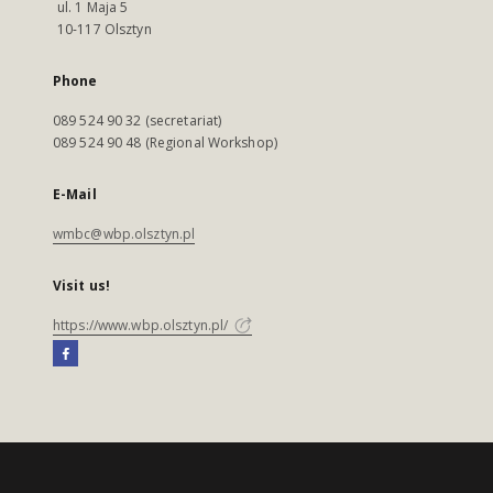
ul. 1 Maja 5
10-117 Olsztyn
Phone
089 524 90 32 (secretariat)
089 524 90 48 (Regional Workshop)
E-Mail
wmbc@wbp.olsztyn.pl
Visit us!
https://www.wbp.olsztyn.pl/