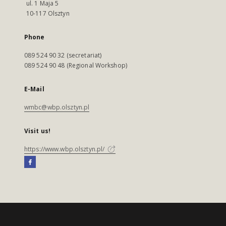
ul. 1 Maja 5
10-117 Olsztyn
Phone
089 524 90 32 (secretariat)
089 524 90 48 (Regional Workshop)
E-Mail
wmbc@wbp.olsztyn.pl
Visit us!
https://www.wbp.olsztyn.pl/