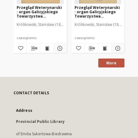
Przegląd Weterynarski
Przegląd Weterynarski
Pr
: organ Galicyjskiego
: organ Galicyjskiego
: 
Towarzystwa
Towarzystwa
To
Weterynarskiego :
Weterynarskiego :
We
Królikowski, Stanisław (1853-1924). Red.
Królikowski, Stanisław (1853-1924). R
Kró
czasopismo
czasopismo
cz
poświęcone
poświęcone
po
weterynaryi i hodowli,
weterynaryi i hodowli,
we
1905 R. 20, nr 4
1905 R. 20, nr 5
190
czasopismo
czasopismo
cz
More
CONTACT DETAILS
Address
Provincial Public Library
of Emilia Sukertowa-Biedrawina