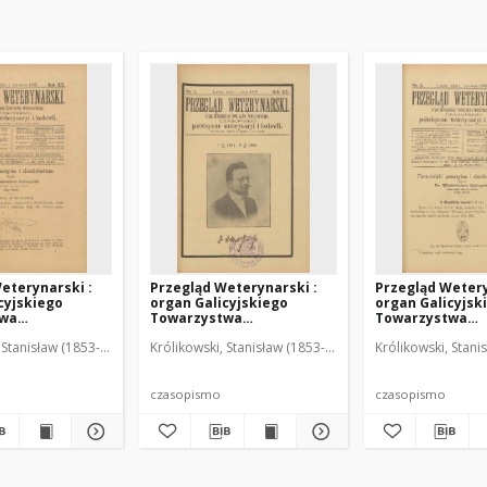
eterynarski :
Przegląd Weterynarski :
Przegląd Wetery
cyjskiego
organ Galicyjskiego
organ Galicyjsk
twa
Towarzystwa
Towarzystwa
skiego :
Weterynarskiego :
Weterynarskieg
 Stanisław (1853-1924). Red.
Królikowski, Stanisław (1853-1924). Red.
Królikowski, Stani
o poświęcone
czasopismo poświęcone
czasopismo poś
i i hodowli, 1905
weterynaryi i hodowli, 1905
weterynaryi i ho
R. 20, nr 5
R. 20, nr 6
czasopismo
czasopismo