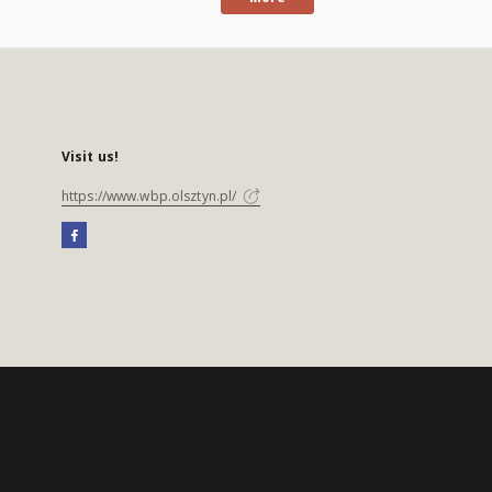
Visit us!
https://www.wbp.olsztyn.pl/