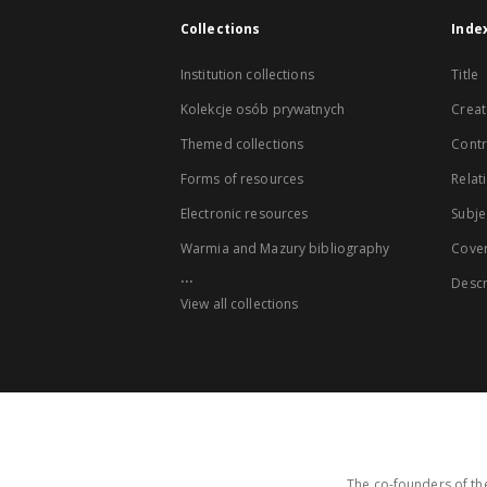
Collections
Inde
Institution collections
Title
Kolekcje osób prywatnych
Creat
Themed collections
Contr
Forms of resources
Relat
Electronic resources
Subje
Warmia and Mazury bibliography
Cove
...
Descr
View all collections
The co-founders of the