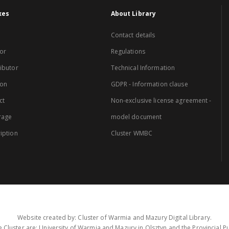
xes
About Library
Contact details
or
Regulations
ibutor
Technical Information
ion
GDPR - Information clause
ct
Non-exclusive license agreement -
rage
model document
iption
Cluster WMBC
Website created by: Cluster of Warmia and Mazury Digital Library.
 Cluster are: University of Warmia and Mazury in Olsztyn and the Provincial Pub