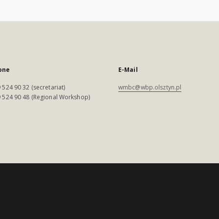
one
E-Mail
 524 90 32 (secretariat)
wmbc@wbp.olsztyn.pl
 524 90 48 (Regional Workshop)