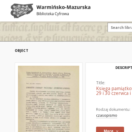
OBJECT
DESCRIPT
Title:
Księga pamiątko
29 i 30 czerwca i
Rodzaj dokumentu:
czasopismo
More