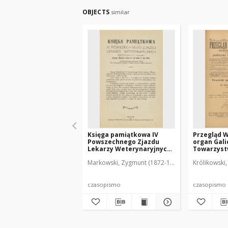
OBJECTS
similar
Księga pamiątkowa IV
Przegląd W
Powszechnego Zjazdu
organ Gali
Lekarzy Weterynaryjnych
Towarzys
Rzeczypospolitej Polskiej
Weterynar
Markowski, Zygmunt (1872-1951). Red.
Królikowski,
odbytego w Poznaniu w
czasopism
dniach 29 i30 czerwca i 1
weterynary
lipca 1929
R. 20, nr 4
czasopismo
czasopismo