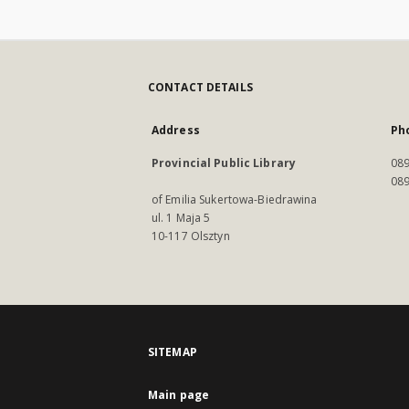
CONTACT DETAILS
Address
Ph
Provincial Public Library
089
089
of Emilia Sukertowa-Biedrawina
ul. 1 Maja 5
10-117 Olsztyn
SITEMAP
Main page