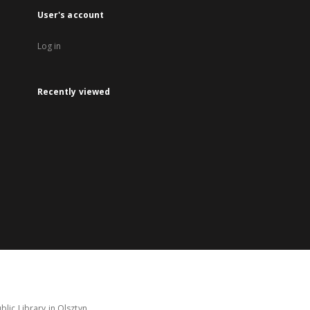
User's account
Log in
Recently viewed
lic Library in Olsztyn.