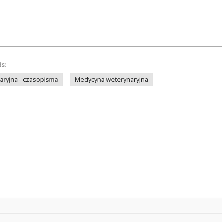
ds:
ryjna - czasopisma
Medycyna weterynaryjna