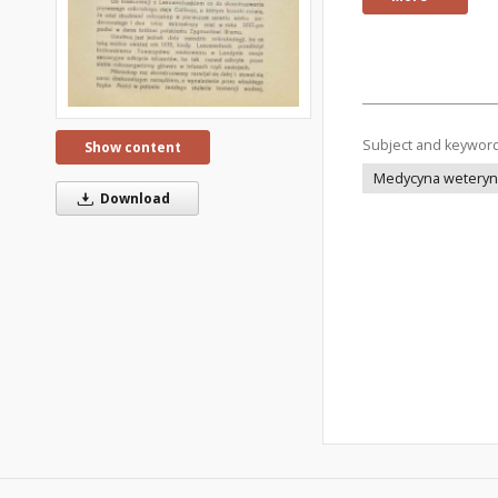
Subject and keywor
Show content
Medycyna weteryna
Download