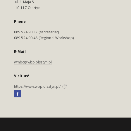
ul. 1 Maja 5
10-117 Olsztyn
Phone
089 524 90 32 (secretariat)
089 524 90 48 (Regional Workshop)
E-Mail
wmbc@wbp.olsztyn.pl
Visit us!
https://www.wbp.olsztyn.pl/