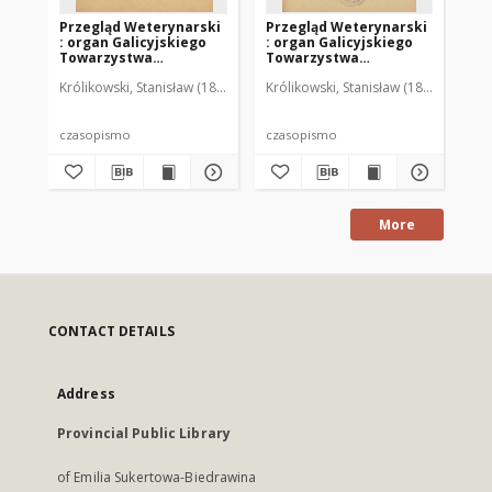
Przegląd Weterynarski
Przegląd Weterynarski
Pr
: organ Galicyjskiego
: organ Galicyjskiego
: 
Towarzystwa
Towarzystwa
To
Weterynarskiego :
Weterynarskiego :
We
Królikowski, Stanisław (1853-1924). Red.
Królikowski, Stanisław (1853-1924). R
Kró
czasopismo
czasopismo
cz
poświęcone
poświęcone
po
weterynaryi i hodowli,
weterynaryi i hodowli,
we
1905 R. 20, nr 4
1905 R. 20, nr 5
190
czasopismo
czasopismo
cz
More
CONTACT DETAILS
Address
Provincial Public Library
of Emilia Sukertowa-Biedrawina