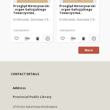
Przegląd Weterynarski
Przegląd Weterynarski
Pr
: organ Galicyjskiego
: organ Galicyjskiego
: 
Towarzystwa
Towarzystwa
To
Weterynarskiego :
Weterynarskiego :
We
Królikowski, Stanisław (1853-1924). Red.
Królikowski, Stanisław (1853-1924). R
Kró
czasopismo
czasopismo
cz
poświęcone
poświęcone
po
weterynaryi i hodowli,
weterynaryi i hodowli,
we
1905 R. 20, nr 4
1905 R. 20, nr 5
190
czasopismo
czasopismo
cz
More
CONTACT DETAILS
Address
Provincial Public Library
of Emilia Sukertowa-Biedrawina