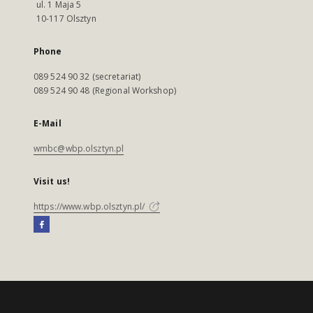
ul. 1 Maja 5
10-117 Olsztyn
Phone
089 524 90 32 (secretariat)
089 524 90 48 (Regional Workshop)
E-Mail
wmbc@wbp.olsztyn.pl
Visit us!
https://www.wbp.olsztyn.pl/