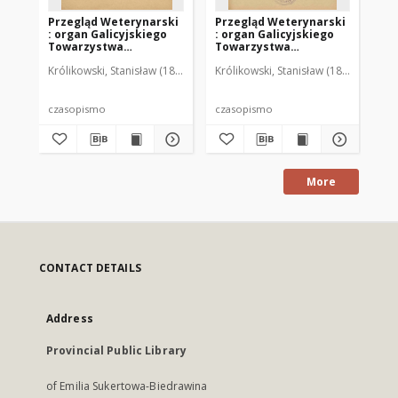
Przegląd Weterynarski
Przegląd Weterynarski
Pr
: organ Galicyjskiego
: organ Galicyjskiego
: 
Towarzystwa
Towarzystwa
To
Weterynarskiego :
Weterynarskiego :
We
Królikowski, Stanisław (1853-1924). Red.
Królikowski, Stanisław (1853-1924). R
Kró
czasopismo
czasopismo
cz
poświęcone
poświęcone
po
weterynaryi i hodowli,
weterynaryi i hodowli,
we
1905 R. 20, nr 4
1905 R. 20, nr 5
190
czasopismo
czasopismo
cz
More
CONTACT DETAILS
Address
Provincial Public Library
of Emilia Sukertowa-Biedrawina