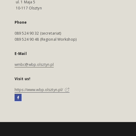
ul. 1 Maja 5
10-117 Olsztyn
Phone
089 524 90 32 (secretariat)
089 524 90 48 (Regional Workshop)
E-Mail
wmbc@wbp.olsztyn.pl
Visit us!
https://www.wbp.olsztyn.pl/