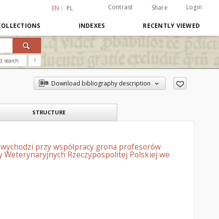
Contrast
Login
Share
EN
PL
COLLECTIONS
INDEXES
RECENTLY VIEWED
d search
?
Download bibliography description
STRUCTURE
: wychodzi przy współpracy grona profesorów
 Weterynaryjnych Rzeczypospolitej Polskiej we