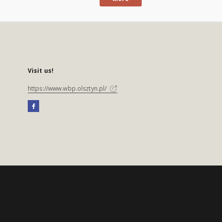
Visit us!
https://www.wbp.olsztyn.pl/