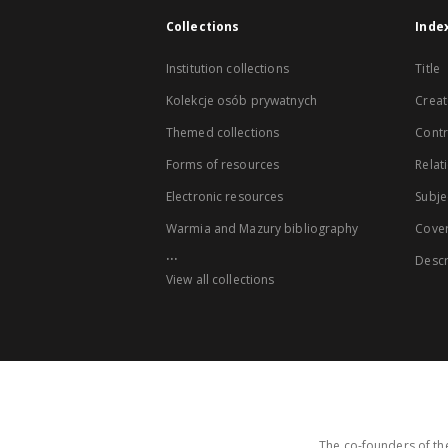
Collections
Inde
Institution collections
Title
Kolekcje osób prywatnych
Creat
Themed collections
Contr
Forms of resources
Relat
Electronic resources
Subje
Warmia and Mazury bibliography
Cove
...
Descr
View all collections
The co-founders of the