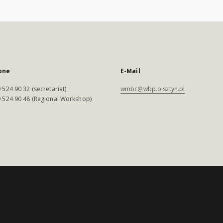
one
E-Mail
 524 90 32 (secretariat)
wmbc@wbp.olsztyn.pl
 524 90 48 (Regional Workshop)