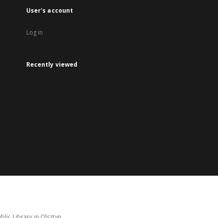
User's account
Log in
Recently viewed
lic Library in Olsztyn.