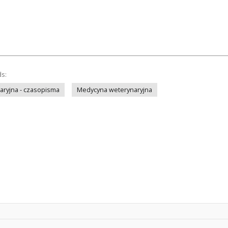
ds:
ryjna - czasopisma
Medycyna weterynaryjna