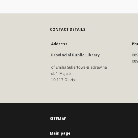
CONTACT DETAILS
Address
Ph
Provincial Public Library
089
089
of Emilia Sukertowa-Biedrawina
ul. 1 Maja 5
10-117 Olsztyn
SITEMAP
Main page