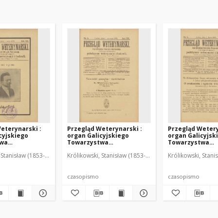
eterynarski :
Przegląd Weterynarski :
Przegląd Wetery
cyjskiego
organ Galicyjskiego
organ Galicyjsk
twa
Towarzystwa
Towarzystwa
skiego :
Weterynarskiego :
Weterynarskieg
 Stanisław (1853-1924). Red.
Królikowski, Stanisław (1853-1924). Red.
Królikowski, Stani
o poświęcone
czasopismo poświęcone
czasopismo poś
i i hodowli, 1905
weterynaryi i hodowli, 1905
weterynaryi i ho
R. 20, nr 6
R. 20, nr 7
czasopismo
czasopismo