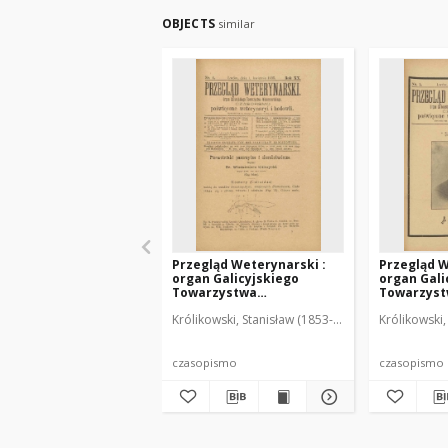
OBJECTS
similar
Przegląd Weterynarski :
Przegląd W
organ Galicyjskiego
organ Gali
Towarzystwa
Towarzys
Weterynarskiego :
Weterynar
Królikowski, Stanisław (1853-1924). Red.
Królikowski,
czasopismo poświęcone
czasopism
weterynaryi i hodowli, 1905
weterynary
R. 20, nr 4
R. 20, nr 5
czasopismo
czasopismo