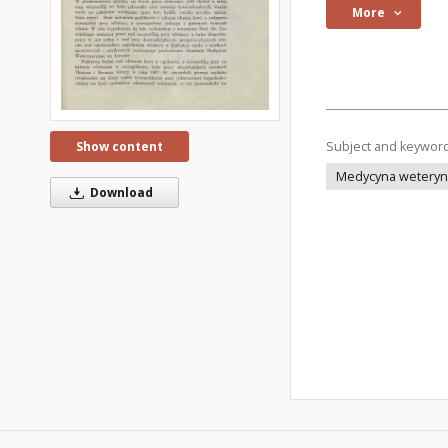
More
Show content
Subject and keywor
Medycyna weteryna
Download