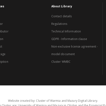
xes
About Library
Contact details
or
Regulations
ibutor
Technical Information
ion
GDPR - Information clause
ct
Non-exclusive license agreement -
rage
model document
iption
Cluster WMBC
Website created by: Cluster of Warmia and Mazury Digital Library.
 Cluster are: University of Warmia and Mazury in Olsztyn and the Provincial Pub