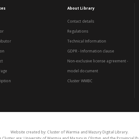
xes
About Library
Contact details
or
Regulations
ibutor
Technical Information
ion
GDPR - Information clause
ct
Non-exclusive license agreement -
rage
model document
iption
Cluster WMBC
Website created by: Cluster of Warmia and Mazury Digital Library.
 Cluster are: University of Warmia and Mazury in Olsztyn and the Provincial Pub