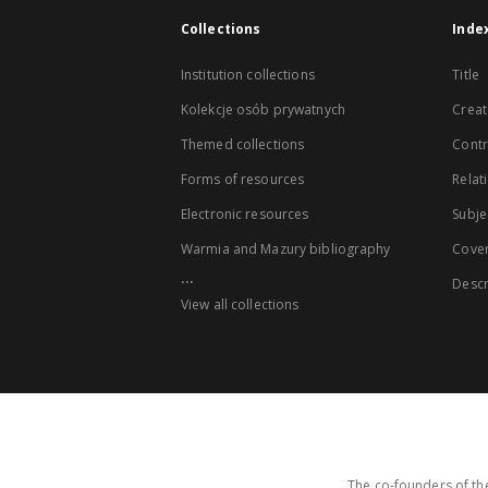
Collections
Inde
Institution collections
Title
Kolekcje osób prywatnych
Creat
Themed collections
Contr
Forms of resources
Relat
Electronic resources
Subje
Warmia and Mazury bibliography
Cove
...
Descr
View all collections
The co-founders of the