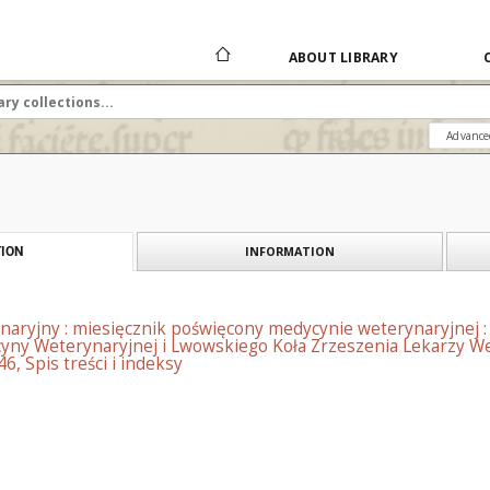
ABOUT LIBRARY
Advance
INFORMATION
ION
naryjny : miesięcznik poświęcony medycynie weterynaryjnej 
yny Weterynaryjnej i Lwowskiego Koła Zrzeszenia Lekarzy We
6, Spis treści i indeksy