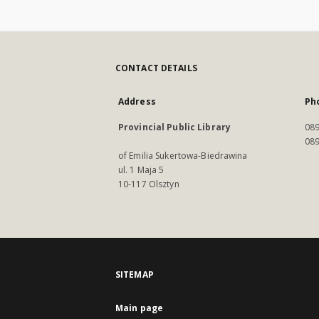
CONTACT DETAILS
Address
Ph
Provincial Public Library
089
089
of Emilia Sukertowa-Biedrawina
ul. 1 Maja 5
10-117 Olsztyn
SITEMAP
Main page