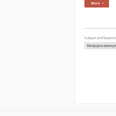
More
Subject and keywor
Medycyna weteryna