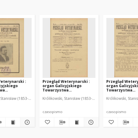
eterynarski :
Przegląd Weterynarski :
Przegląd Wetery
cyjskiego
organ Galicyjskiego
organ Galicyjsk
twa
Towarzystwa
Towarzystwa
skiego :
Weterynarskiego :
Weterynarskieg
 Stanisław (1853-1924). Red.
Królikowski, Stanisław (1853-1924). Red.
Królikowski, Stani
o poświęcone
czasopismo poświęcone
czasopismo poś
i i hodowli, 1905
weterynaryi i hodowli, 1905
weterynaryi i ho
R. 20, nr 6
R. 20, nr 7
czasopismo
czasopismo