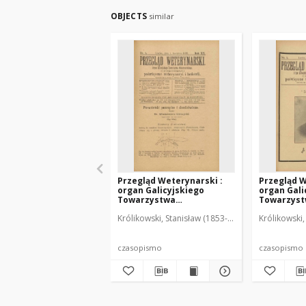
OBJECTS
similar
Przegląd Weterynarski :
Przegląd W
organ Galicyjskiego
organ Gali
Towarzystwa
Towarzys
Weterynarskiego :
Weterynar
Królikowski, Stanisław (1853-1924). Red.
Królikowski,
czasopismo poświęcone
czasopism
weterynaryi i hodowli, 1905
weterynary
R. 20, nr 4
R. 20, nr 5
czasopismo
czasopismo