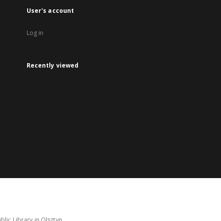
User's account
Log in
Recently viewed
lic Library in Olsztyn.