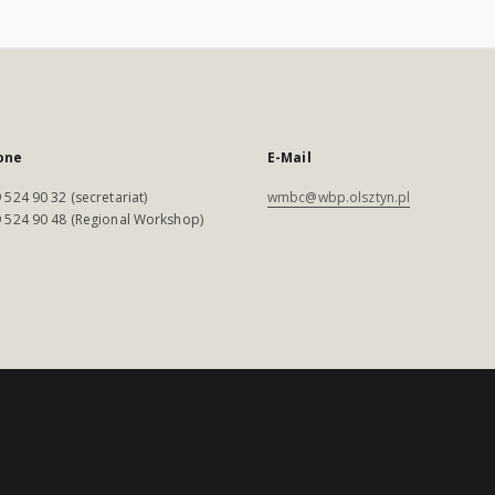
one
E-Mail
 524 90 32 (secretariat)
wmbc@wbp.olsztyn.pl
 524 90 48 (Regional Workshop)