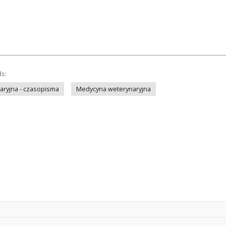
ds:
ryjna - czasopisma
Medycyna weterynaryjna