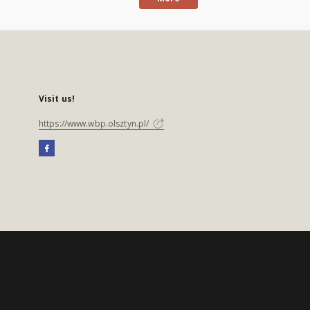
Visit us!
https://www.wbp.olsztyn.pl/