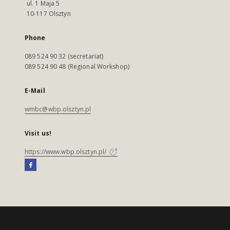
ul. 1 Maja 5
10-117 Olsztyn
Phone
089 524 90 32 (secretariat)
089 524 90 48 (Regional Workshop)
E-Mail
wmbc@wbp.olsztyn.pl
Visit us!
https://www.wbp.olsztyn.pl/