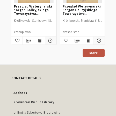
Przegląd Weterynarski
Przegląd Weterynarski
Pr
: organ Galicyjskiego
: organ Galicyjskiego
: 
Towarzystwa
Towarzystwa
To
Weterynarskiego :
Weterynarskiego :
We
Królikowski, Stanisław (1853-1924). Red.
Królikowski, Stanisław (1853-1924). R
Kró
czasopismo
czasopismo
cz
poświęcone
poświęcone
po
weterynaryi i hodowli,
weterynaryi i hodowli,
we
1905 R. 20, nr 4
1905 R. 20, nr 5
190
czasopismo
czasopismo
cz
More
CONTACT DETAILS
Address
Provincial Public Library
of Emilia Sukertowa-Biedrawina