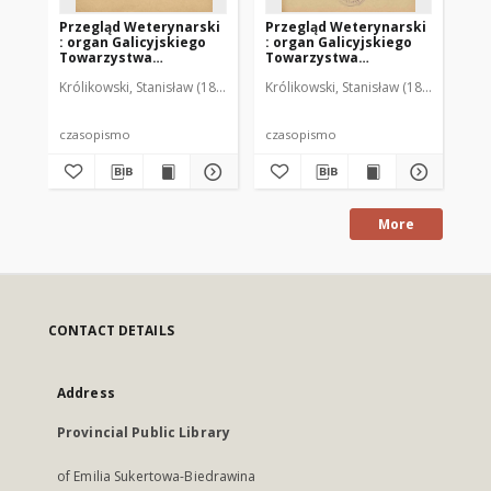
Przegląd Weterynarski
Przegląd Weterynarski
Pr
: organ Galicyjskiego
: organ Galicyjskiego
: 
Towarzystwa
Towarzystwa
To
Weterynarskiego :
Weterynarskiego :
We
Królikowski, Stanisław (1853-1924). Red.
Królikowski, Stanisław (1853-1924). R
Kró
czasopismo
czasopismo
cz
poświęcone
poświęcone
po
weterynaryi i hodowli,
weterynaryi i hodowli,
we
1905 R. 20, nr 4
1905 R. 20, nr 5
190
czasopismo
czasopismo
cz
More
CONTACT DETAILS
Address
Provincial Public Library
of Emilia Sukertowa-Biedrawina