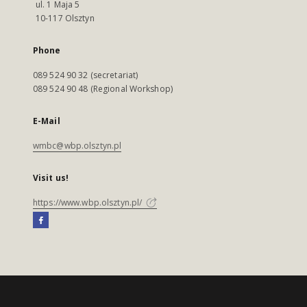
ul. 1 Maja 5
10-117 Olsztyn
Phone
089 524 90 32 (secretariat)
089 524 90 48 (Regional Workshop)
E-Mail
wmbc@wbp.olsztyn.pl
Visit us!
https://www.wbp.olsztyn.pl/