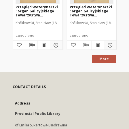
Przegląd Weterynarski
Przegląd Weterynarski
Pr
: organ Galicyjskiego
: organ Galicyjskiego
: 
Towarzystwa
Towarzystwa
To
Weterynarskiego :
Weterynarskiego :
We
Królikowski, Stanisław (1853-1924). Red.
Królikowski, Stanisław (1853-1924). R
Kró
czasopismo
czasopismo
cz
poświęcone
poświęcone
po
weterynaryi i hodowli,
weterynaryi i hodowli,
we
1905 R. 20, nr 4
1905 R. 20, nr 5
190
czasopismo
czasopismo
cz
More
CONTACT DETAILS
Address
Provincial Public Library
of Emilia Sukertowa-Biedrawina