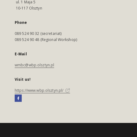
ul. 1 Maja 5
10-117 Olsztyn
Phone
089 524 90 32 (secretariat)
089 524 90 48 (Regional Workshop)
E-Mail
wmbc@wbp.olsztyn.pl
Visit us!
https://www.wbp.olsztyn.pl/