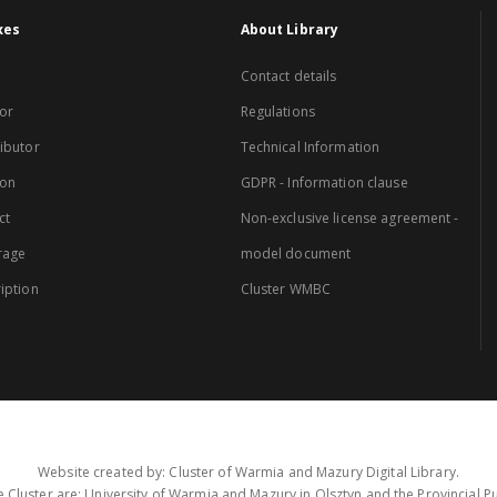
xes
About Library
Contact details
or
Regulations
ibutor
Technical Information
ion
GDPR - Information clause
ct
Non-exclusive license agreement -
rage
model document
iption
Cluster WMBC
Website created by: Cluster of Warmia and Mazury Digital Library.
 Cluster are: University of Warmia and Mazury in Olsztyn and the Provincial Pub