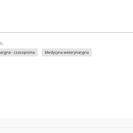
ds:
ryjna - czasopisma
Medycyna weterynaryjna