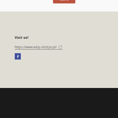
Visit us!
https://www.wbp.olsztyn.pl/