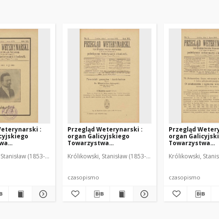
eterynarski :
Przegląd Weterynarski :
Przegląd Wetery
cyjskiego
organ Galicyjskiego
organ Galicyjsk
twa
Towarzystwa
Towarzystwa
skiego :
Weterynarskiego :
Weterynarskieg
 Stanisław (1853-1924). Red.
Królikowski, Stanisław (1853-1924). Red.
Królikowski, Stani
o poświęcone
czasopismo poświęcone
czasopismo poś
i i hodowli, 1905
weterynaryi i hodowli, 1905
weterynaryi i ho
R. 20, nr 6
R. 20, nr 7
czasopismo
czasopismo