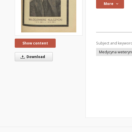
More
Show content
Subject and keywor
Medycyna weteryna
Download