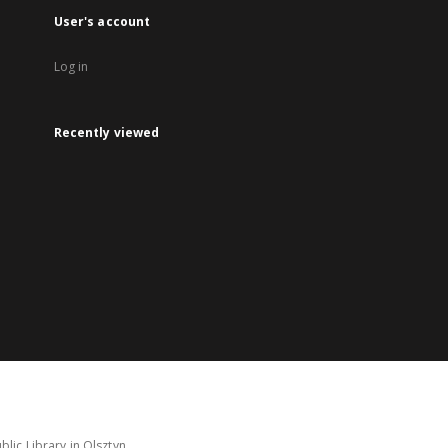
User's account
Log in
Recently viewed
lic Library in Olsztyn.