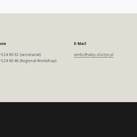
one
E-Mail
 524 90 32 (secretariat)
wmbc@wbp.olsztyn.pl
 524 90 48 (Regional Workshop)