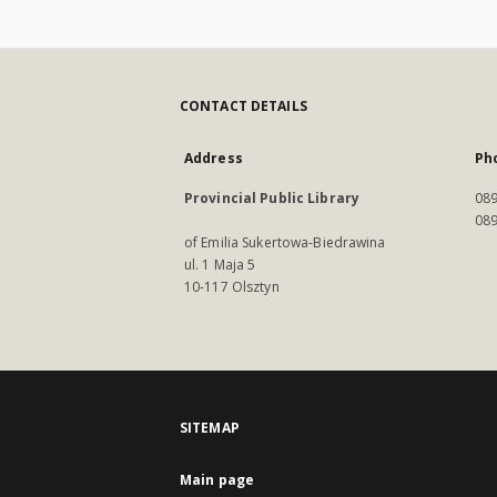
CONTACT DETAILS
Address
Ph
Provincial Public Library
089
089
of Emilia Sukertowa-Biedrawina
ul. 1 Maja 5
10-117 Olsztyn
SITEMAP
Main page