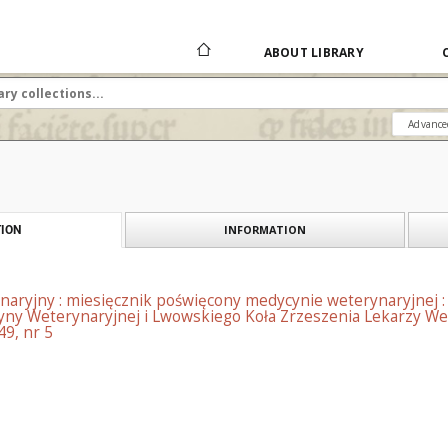
ABOUT LIBRARY
Advance
INFORMATION
ION
naryjny : miesięcznik poświęcony medycynie weterynaryjnej 
ny Weterynaryjnej i Lwowskiego Koła Zrzeszenia Lekarzy Wet
49, nr 5