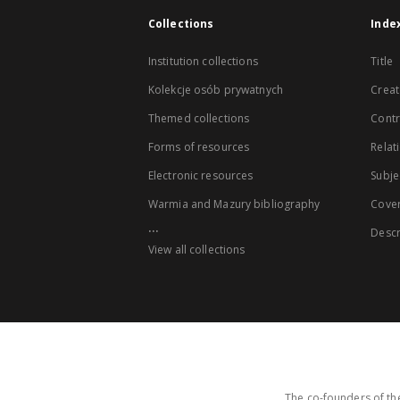
Collections
Inde
Institution collections
Title
Kolekcje osób prywatnych
Creat
Themed collections
Contr
Forms of resources
Relat
Electronic resources
Subje
Warmia and Mazury bibliography
Cove
...
Descr
View all collections
The co-founders of the