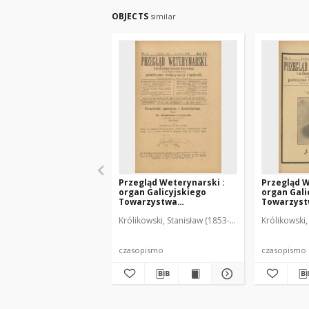
OBJECTS
similar
Przegląd Weterynarski :
Przegląd W
organ Galicyjskiego
organ Gali
Towarzystwa
Towarzys
Weterynarskiego :
Weterynar
Królikowski, Stanisław (1853-1924). Red.
Królikowski,
czasopismo poświęcone
czasopism
weterynaryi i hodowli, 1905
weterynary
R. 20, nr 4
R. 20, nr 5
czasopismo
czasopismo