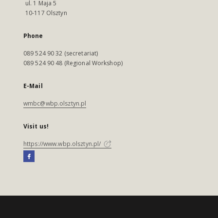
ul. 1 Maja 5
10-117 Olsztyn
Phone
089 524 90 32 (secretariat)
089 524 90 48 (Regional Workshop)
E-Mail
wmbc@wbp.olsztyn.pl
Visit us!
https://www.wbp.olsztyn.pl/