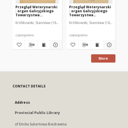
Przegląd Weterynarski
Przegląd Weterynarski
Pr
: organ Galicyjskiego
: organ Galicyjskiego
: 
Towarzystwa
Towarzystwa
To
Weterynarskiego :
Weterynarskiego :
We
Królikowski, Stanisław (1853-1924). Red.
Królikowski, Stanisław (1853-1924). R
Kró
czasopismo
czasopismo
cz
poświęcone
poświęcone
po
weterynaryi i hodowli,
weterynaryi i hodowli,
we
1905 R. 20, nr 4
1905 R. 20, nr 5
190
czasopismo
czasopismo
cz
More
CONTACT DETAILS
Address
Provincial Public Library
of Emilia Sukertowa-Biedrawina