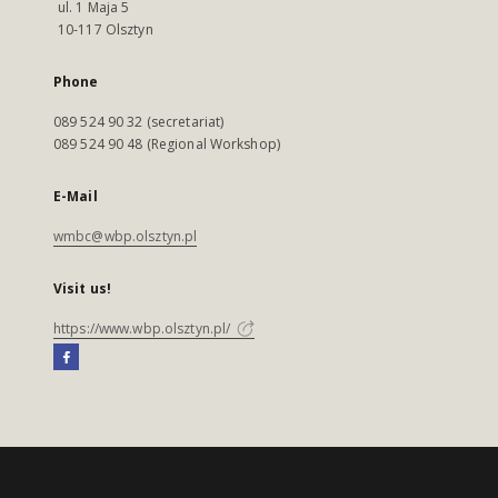
ul. 1 Maja 5
10-117 Olsztyn
Phone
089 524 90 32 (secretariat)
089 524 90 48 (Regional Workshop)
E-Mail
wmbc@wbp.olsztyn.pl
Visit us!
https://www.wbp.olsztyn.pl/