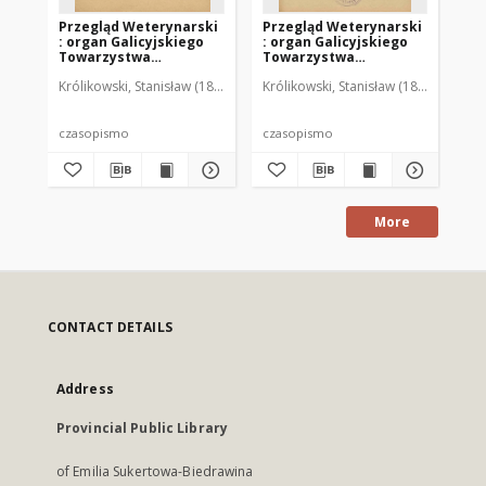
Przegląd Weterynarski
Przegląd Weterynarski
Pr
: organ Galicyjskiego
: organ Galicyjskiego
: 
Towarzystwa
Towarzystwa
To
Weterynarskiego :
Weterynarskiego :
We
Królikowski, Stanisław (1853-1924). Red.
Królikowski, Stanisław (1853-1924). R
Kró
czasopismo
czasopismo
cz
poświęcone
poświęcone
po
weterynaryi i hodowli,
weterynaryi i hodowli,
we
1905 R. 20, nr 4
1905 R. 20, nr 5
190
czasopismo
czasopismo
cz
More
CONTACT DETAILS
Address
Provincial Public Library
of Emilia Sukertowa-Biedrawina