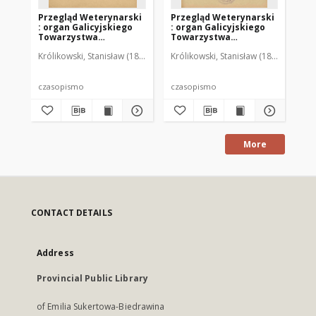
Przegląd Weterynarski
Przegląd Weterynarski
Pr
: organ Galicyjskiego
: organ Galicyjskiego
: 
Towarzystwa
Towarzystwa
To
Weterynarskiego :
Weterynarskiego :
We
Królikowski, Stanisław (1853-1924). Red.
Królikowski, Stanisław (1853-1924). R
Kró
czasopismo
czasopismo
cz
poświęcone
poświęcone
po
weterynaryi i hodowli,
weterynaryi i hodowli,
we
1905 R. 20, nr 4
1905 R. 20, nr 5
190
czasopismo
czasopismo
cz
More
CONTACT DETAILS
Address
Provincial Public Library
of Emilia Sukertowa-Biedrawina