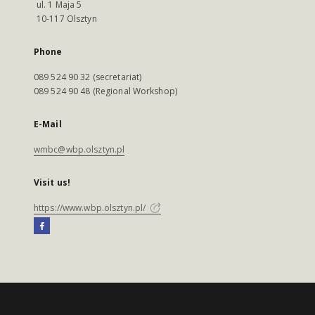
ul. 1 Maja 5
10-117 Olsztyn
Phone
089 524 90 32 (secretariat)
089 524 90 48 (Regional Workshop)
E-Mail
wmbc@wbp.olsztyn.pl
Visit us!
https://www.wbp.olsztyn.pl/