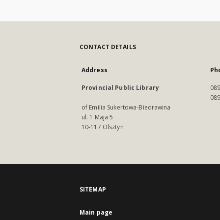
CONTACT DETAILS
Address
Ph
Provincial Public Library
089
089
of Emilia Sukertowa-Biedrawina
ul. 1 Maja 5
10-117 Olsztyn
SITEMAP
Main page