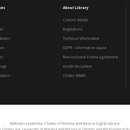
xes
About Library
Contact details
or
Regulations
ibutor
Technical Information
ion
GDPR - Information clause
ct
Non-exclusive license agreement -
rage
model document
iption
Cluster WMBC
Website created by: Cluster of Warmia and Mazury Digital Library.
 Cluster are: University of Warmia and Mazury in Olsztyn and the Provincial Pub