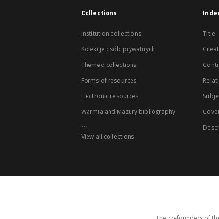
Collections
Inde
Institution collections
Title
Kolekcje osób prywatnych
Creat
Themed collections
Contr
Forms of resources
Relat
Electronic resources
Subje
Warmia and Mazury bibliography
Cove
...
Descr
View all collections
The co-founders of the