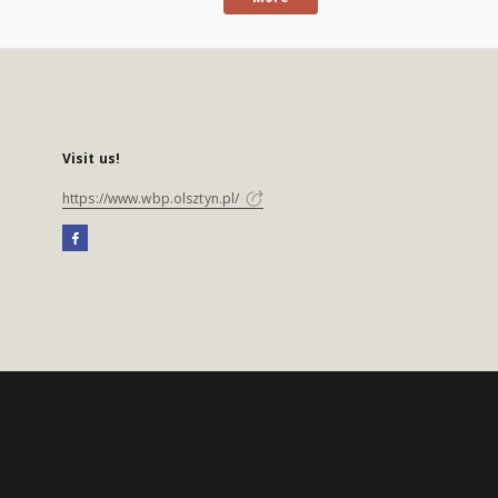
Visit us!
https://www.wbp.olsztyn.pl/