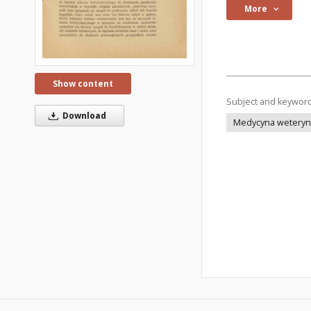
More
Show content
Subject and keywor
Download
Medycyna weteryna