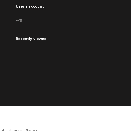
User's account
Log in
Recently viewed
lic Library in Olsztyn.