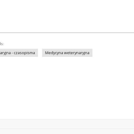
ds:
ryjna - czasopisma
Medycyna weterynaryjna