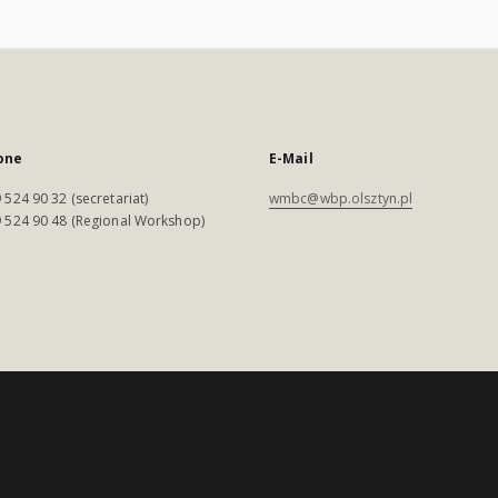
one
E-Mail
 524 90 32 (secretariat)
wmbc@wbp.olsztyn.pl
 524 90 48 (Regional Workshop)