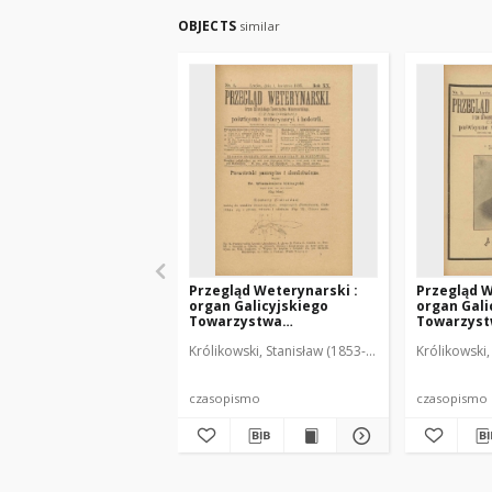
OBJECTS
similar
Przegląd Weterynarski :
Przegląd W
organ Galicyjskiego
organ Gali
Towarzystwa
Towarzys
Weterynarskiego :
Weterynar
Królikowski, Stanisław (1853-1924). Red.
Królikowski,
czasopismo poświęcone
czasopism
weterynaryi i hodowli, 1905
weterynary
R. 20, nr 4
R. 20, nr 5
czasopismo
czasopismo