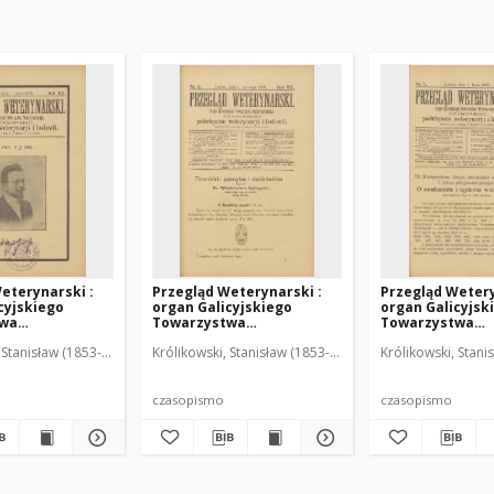
eterynarski :
Przegląd Weterynarski :
Przegląd Wetery
cyjskiego
organ Galicyjskiego
organ Galicyjsk
twa
Towarzystwa
Towarzystwa
skiego :
Weterynarskiego :
Weterynarskieg
 Stanisław (1853-1924). Red.
Królikowski, Stanisław (1853-1924). Red.
Królikowski, Stani
o poświęcone
czasopismo poświęcone
czasopismo poś
i i hodowli, 1905
weterynaryi i hodowli, 1905
weterynaryi i ho
R. 20, nr 6
R. 20, nr 7
czasopismo
czasopismo