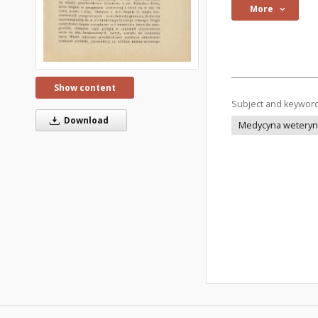
More
Show content
Subject and keywor
Download
Medycyna weteryna