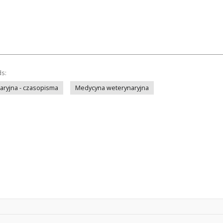
ds:
ryjna - czasopisma
Medycyna weterynaryjna