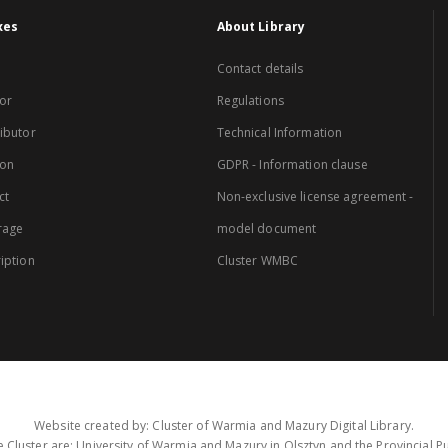
xes
About Library
Contact details
or
Regulations
ibutor
Technical Information
ion
GDPR - Information clause
ct
Non-exclusive license agreement -
rage
model document
iption
Cluster WMBC
Website created by: Cluster of Warmia and Mazury Digital Library.
 Cluster are: University of Warmia and Mazury in Olsztyn and the Provincial Pub