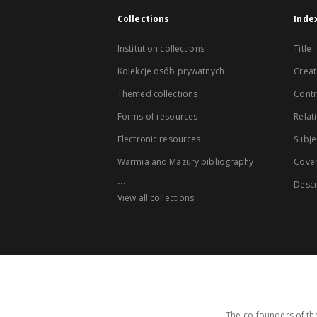
Collections
Inde
Institution collections
Title
Kolekcje osób prywatnych
Creat
Themed collections
Contr
Forms of resources
Relat
Electronic resources
Subje
Warmia and Mazury bibliography
Cove
...
Descr
View all collections
The co-founders of the