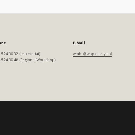
one
E-Mail
 524 90 32 (secretariat)
wmbc@wbp.olsztyn.pl
 524 90 48 (Regional Workshop)