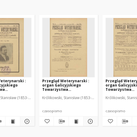
eterynarski :
Przegląd Weterynarski :
Przegląd Wetery
cyjskiego
organ Galicyjskiego
organ Galicyjsk
twa
Towarzystwa
Towarzystwa
skiego :
Weterynarskiego :
Weterynarskieg
 Stanisław (1853-1924). Red.
Królikowski, Stanisław (1853-1924). Red.
Królikowski, Stani
o poświęcone
czasopismo poświęcone
czasopismo poś
i i hodowli, 1905
weterynaryi i hodowli, 1905
weterynaryi i ho
R. 20, nr 6
R. 20, nr 7
czasopismo
czasopismo