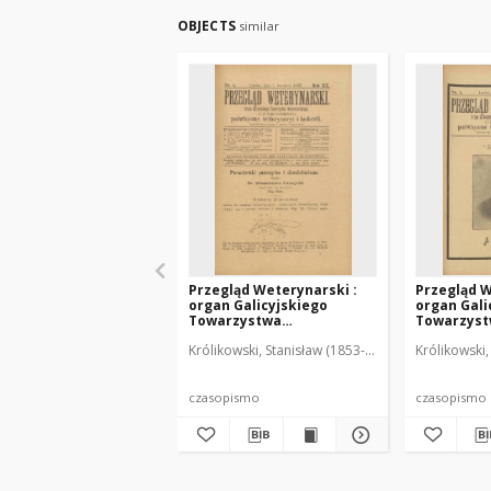
OBJECTS
similar
Przegląd Weterynarski :
Przegląd W
organ Galicyjskiego
organ Gali
Towarzystwa
Towarzys
Weterynarskiego :
Weterynar
Królikowski, Stanisław (1853-1924). Red.
Królikowski,
czasopismo poświęcone
czasopism
weterynaryi i hodowli, 1905
weterynary
R. 20, nr 4
R. 20, nr 5
czasopismo
czasopismo