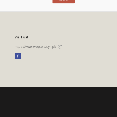
Visit us!
https://www.wbp.olsztyn.pl/