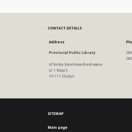
CONTACT DETAILS
Address
Ph
Provincial Public Library
089
089
of Emilia Sukertowa-Biedrawina
ul. 1 Maja 5
10-117 Olsztyn
SITEMAP
Main page