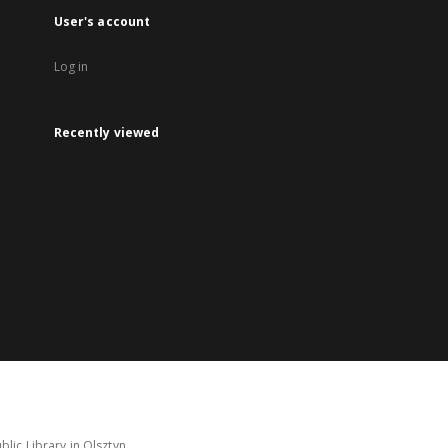
User's account
Log in
Recently viewed
lic Library in Olsztyn.