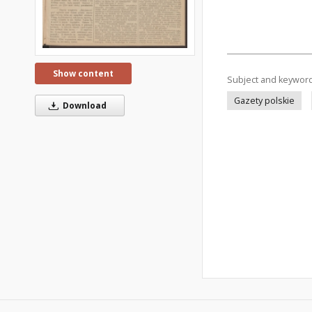
Show content
Subject and keywor
Gazety polskie
Download