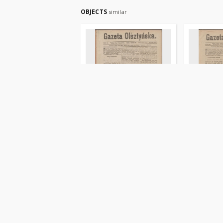
OBJECTS
similar
Gazeta Olsztyńska, 1889,
Gazeta Ols
nr 1
nr 2
Liszewski, Jan (1852-1894). Red.
Liszewski, J
czasopismo
czasopismo