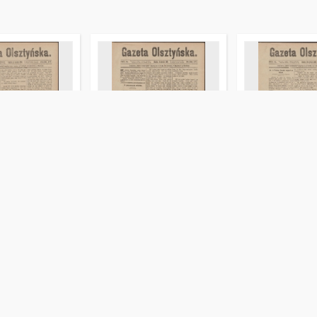
ztyńska, 1889,
Gazeta Olsztyńska, 1889,
Gazeta Olsztyńs
nr 3
nr 4
an (1852-1894). Red.
Liszewski, Jan (1852-1894). Red.
Liszewski, Jan (18
czasopismo
czasopismo