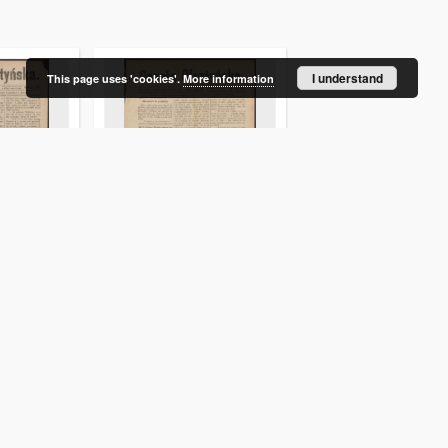
I understand
This page uses 'cookies'.
More information
ka, 1889,
Gazeta Olsztyńska, 1889,
Gazeta Olsztyńska, 1
nr 5
nr 6
52-1894). Red.
Liszewski, Jan (1852-1894). Red.
Liszewski, Jan (1852-189
czasopismo
czasopismo
More