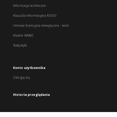
Informacje techniczne
Klauzula informacyjna RODO
Umowa licencyjna niewyłączna - wzór
Klaster WMBC
Statystyki
Konto użytkownika
Zaloguj się
Historia przeglądania