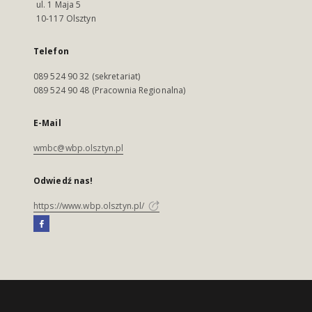
ul. 1 Maja 5
10-117 Olsztyn
Telefon
089 524 90 32 (sekretariat)
089 524 90 48 (Pracownia Regionalna)
E-Mail
wmbc@wbp.olsztyn.pl
Odwiedź nas!
https://www.wbp.olsztyn.pl/