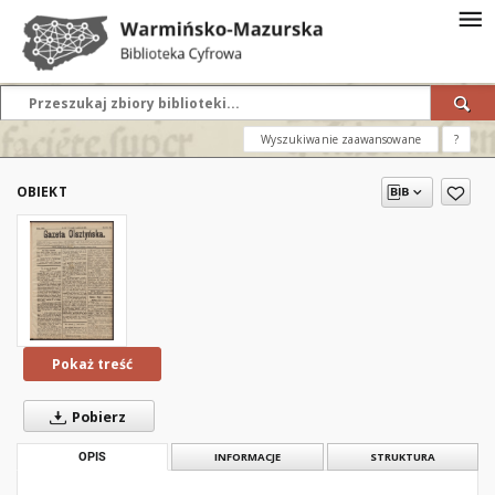
Wyszukiwanie zaawansowane
?
OBIEKT
Pokaż treść
Pobierz
OPIS
INFORMACJE
STRUKTURA