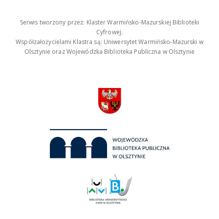
Serwis tworzony przez: Klaster Warmińsko-Mazurskiej Biblioteki
Cyfrowej.
Współzałożycielami Klastra są: Uniwersytet Warmińsko-Mazurski w
Olsztynie oraz Wojewódzka Biblioteka Publiczna w Olsztynie