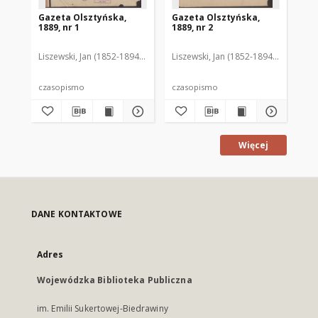
Gazeta Olsztyńska,
Gazeta Olsztyńska,
Ga
1889, nr 1
1889, nr 2
188
Liszewski, Jan (1852-1894). Red.
Liszewski, Jan (1852-1894). Red.
Lis
czasopismo
czasopismo
cz
Więcej
DANE KONTAKTOWE
Adres
Wojewódzka Biblioteka Publiczna
im. Emilii Sukertowej-Biedrawiny