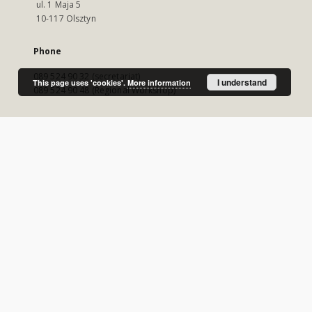
ul. 1 Maja 5
10-117 Olsztyn
Phone
089 524 90 32 (secretariat)
I understand
This page uses 'cookies'.
More information
089 524 90 48 (Regional Workshop)
E-Mail
wmbc@wbp.olsztyn.pl
Visit us!
https://www.wbp.olsztyn.pl/