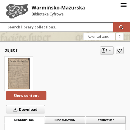
Advanced search
?
OBJECT
Show content
Download
DESCRIPTION
INFORMATION
STRUCTURE