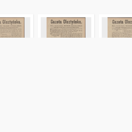
ztyńska, 1889,
Gazeta Olsztyńska, 1889,
Gazeta Olsztyńs
nr 3
nr 4
an (1852-1894). Red.
Liszewski, Jan (1852-1894). Red.
Liszewski, Jan (18
czasopismo
czasopismo