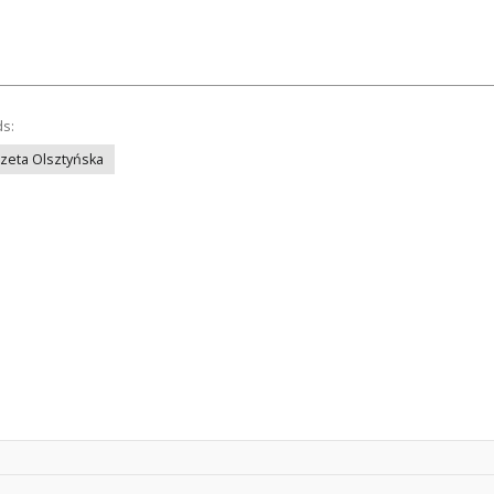
ds:
azeta Olsztyńska