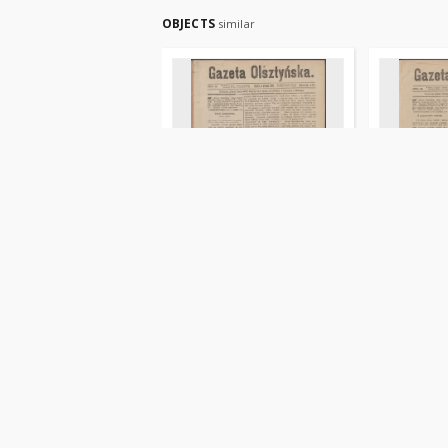
OBJECTS
similar
Gazeta Olsztyńska, 1889,
Gazeta Ols
nr 1
nr 2
Liszewski, Jan (1852-1894). Red.
Liszewski, J
czasopismo
czasopismo