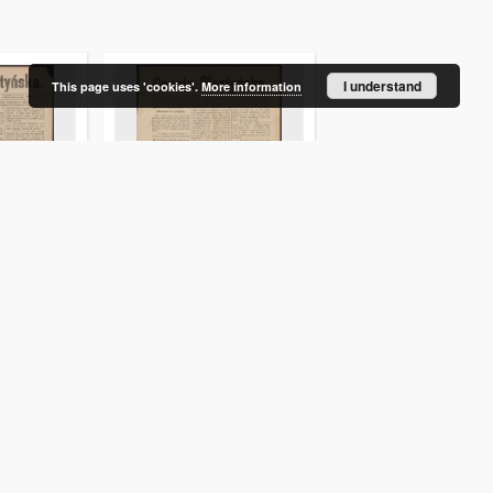
I understand
This page uses 'cookies'.
More information
ka, 1889,
Gazeta Olsztyńska, 1889,
Gazeta Olsztyńska, 1
nr 5
nr 6
52-1894). Red.
Liszewski, Jan (1852-1894). Red.
Liszewski, Jan (1852-189
czasopismo
czasopismo
More