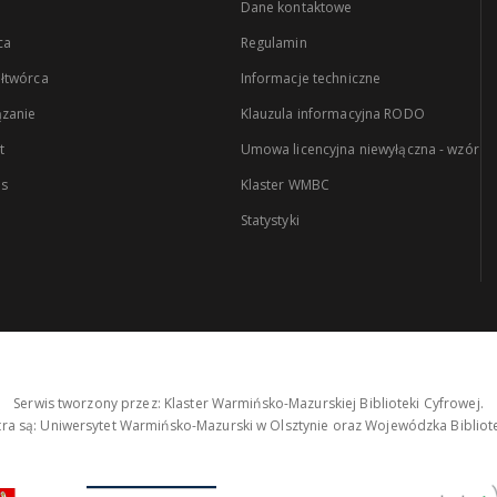
Dane kontaktowe
ca
Regulamin
łtwórca
Informacje techniczne
zanie
Klauzula informacyjna RODO
t
Umowa licencyjna niewyłączna - wzór
es
Klaster WMBC
Statystyki
Serwis tworzony przez: Klaster Warmińsko-Mazurskiej Biblioteki Cyfrowej.
tra są: Uniwersytet Warmińsko-Mazurski w Olsztynie oraz Wojewódzka Bibliote