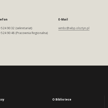
lefon
E-Mail
 524 90 32 (sekretariat)
wmbc@wbp.olsztyn.pl
 524 90 48 (Pracownia Regionalna)
ksy
O Bibliotece