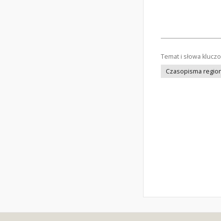
Temat i słowa klucz
Czasopisma regiona