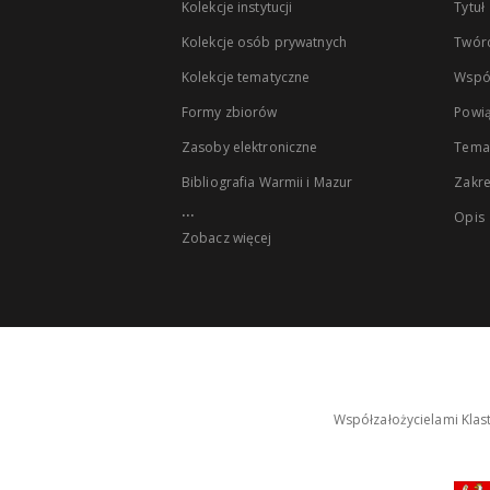
Kolekcje instytucji
Tytuł
Kolekcje osób prywatnych
Twór
Kolekcje tematyczne
Wspó
Formy zbiorów
Powią
Zasoby elektroniczne
Tema
Bibliografia Warmii i Mazur
Zakr
...
Opis
Zobacz więcej
Współzałożycielami Klas