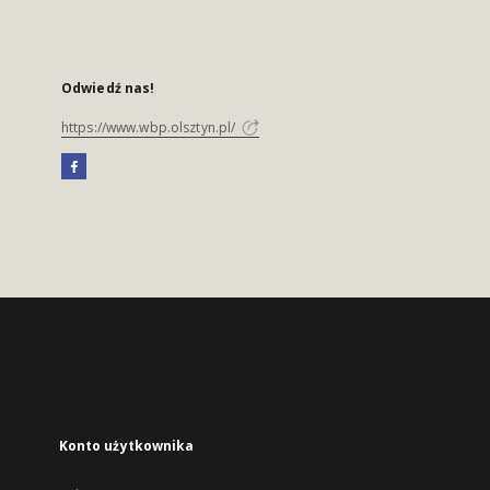
Odwiedź nas!
https://www.wbp.olsztyn.pl/
Konto użytkownika