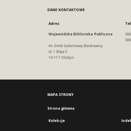
DANE KONTAKTOWE
Adres
Te
Wojewódzka Biblioteka Publiczna
089
089
im. Emilii Sukertowej-Biedrawiny
ul. 1 Maja 5
10-117 Olsztyn
MAPA STRONY
Strona główna
Kolekcje
Inde