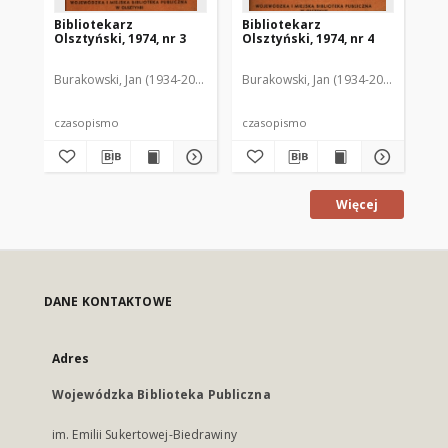
Bibliotekarz
Bibliotekarz
Bi
Olsztyński, 1974, nr 3
Olsztyński, 1974, nr 4
Ols
Burakowski, Jan (1934-2013). Red.2
Burakowski, Jan (1934-2013). Red.2
Chodukiewicz, Wanda. Red.
Dąbr
Bur
czasopismo
czasopismo
cz
Więcej
DANE KONTAKTOWE
Adres
Wojewódzka Biblioteka Publiczna
im. Emilii Sukertowej-Biedrawiny