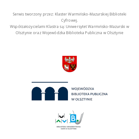
Serwis tworzony przez: Klaster Warmińsko-Mazurskiej Biblioteki
Cyfrowej.
Współzałożycielami Klastra są: Uniwersytet Warmińsko-Mazurski w
Olsztynie oraz Wojewódzka Biblioteka Publiczna w Olsztynie