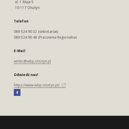
ul. 1 Maja 5
10-117 Olsztyn
Telefon
089 524 90 32 (sekretariat)
089 524 90 48 (Pracownia Regionalna)
E-Mail
wmbc@wbp.olsztyn.pl
Odwiedź nas!
https://www.wbp.olsztyn.pl/