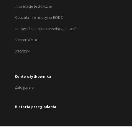
Informacje techniczne
Klauzula informacyjna RODO
Umowa licencyjna niewyłączna - wzór
Klaster WMBC
Statystyki
Konto użytkownika
Zaloguj się
Historia przeglądania