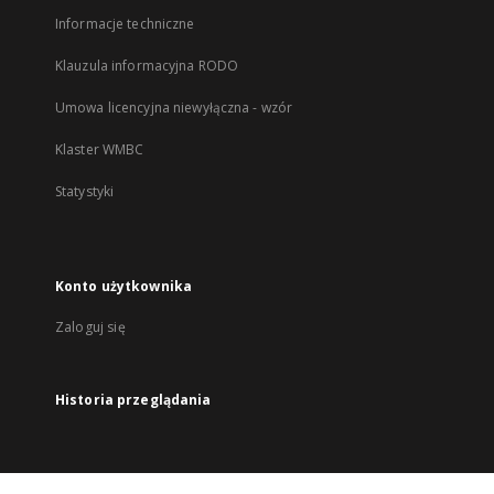
Informacje techniczne
Klauzula informacyjna RODO
Umowa licencyjna niewyłączna - wzór
Klaster WMBC
Statystyki
Konto użytkownika
Zaloguj się
Historia przeglądania