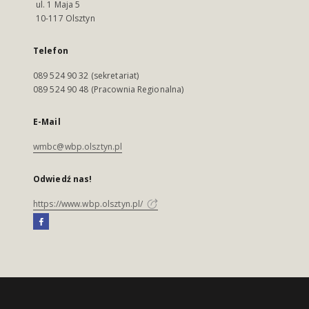
ul. 1 Maja 5
10-117 Olsztyn
Telefon
089 524 90 32 (sekretariat)
089 524 90 48 (Pracownia Regionalna)
E-Mail
wmbc@wbp.olsztyn.pl
Odwiedź nas!
https://www.wbp.olsztyn.pl/