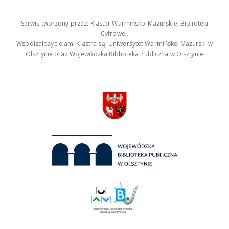
Serwis tworzony przez: Klaster Warmińsko-Mazurskiej Biblioteki
Cyfrowej.
Współzałożycielami Klastra są: Uniwersytet Warmińsko-Mazurski w
Olsztynie oraz Wojewódzka Biblioteka Publiczna w Olsztynie