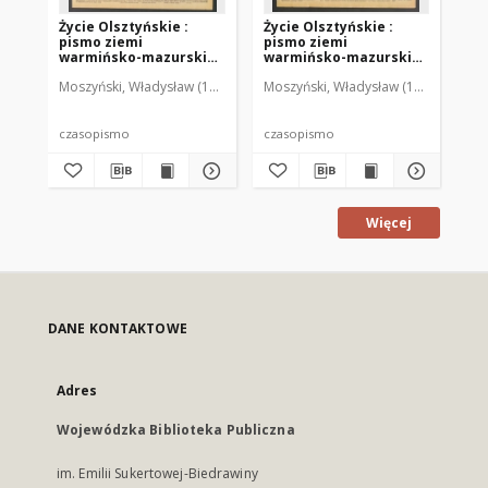
Życie Olsztyńskie :
Życie Olsztyńskie :
Życ
pismo ziemi
pismo ziemi
pi
warmińsko-mazurskiej,
warmińsko-mazurskiej,
wa
1949, nr 73
1949, nr 79
194
Moszyński, Władysław (1922-2001). Red.
Moszyński, Władysław (1922-2001). 
Mroczkowski, Włodzimierz (1
Mos
czasopismo
czasopismo
cz
Więcej
DANE KONTAKTOWE
Adres
Wojewódzka Biblioteka Publiczna
im. Emilii Sukertowej-Biedrawiny