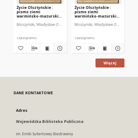
Życie Olsztyńskie :
Życie Olsztyńskie :
Życ
pismo ziemi
pismo ziemi
pi
warmińsko-mazurskiej,
warmińsko-mazurskiej,
wa
1951, nr 48
1951, nr 47
195
Moszyński, Władysław (1922-2001). Red.
Moszyński, Władysław (1922-2001). 
Mroczkowski, Włodzimierz (1
Mos
czasopismo
czasopismo
cz
Więcej
DANE KONTAKTOWE
Adres
Wojewódzka Biblioteka Publiczna
im. Emilii Sukertowej-Biedrawiny