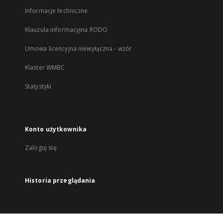
Informacje techniczne
Klauzula informacyjna RODO
Umowa licencyjna niewyłączna - wzór
Klaster WMBC
Statystyki
Konto użytkownika
Zaloguj się
Historia przeglądania