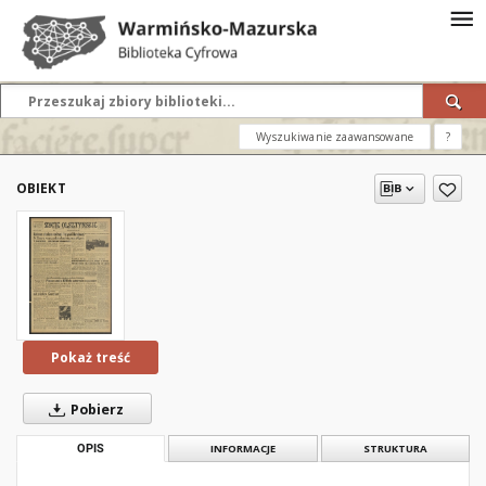
Wyszukiwanie zaawansowane
?
OBIEKT
Pokaż treść
Pobierz
OPIS
INFORMACJE
STRUKTURA