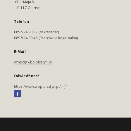
ul. 1 Maja 5
10-117 Olsztyn
Telefon
089 524 90 32 (sekretariat)
089 524 90 48 (Pracownia Regionalna)
E-Mail
wmbc@wbp.olsztyn.pl
Odwiedź nas!
https://www.wbp.olsztyn.pl/