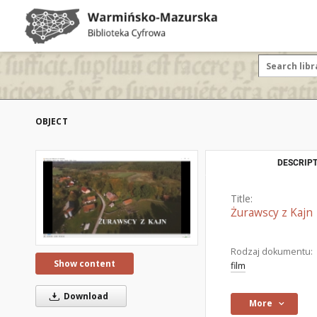
OBJECT
DESCRIPT
Title:
Żurawscy z Kajn
Rodzaj dokumentu:
Show content
film
Download
More