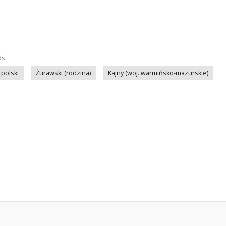
ds:
polski
Żurawski (rodzina)
Kajny (woj. warmińsko-mazurskie)