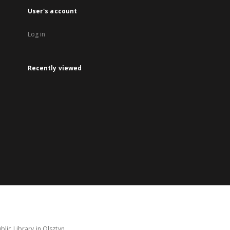
User's account
Log in
Recently viewed
lic Library in Olsztyn.