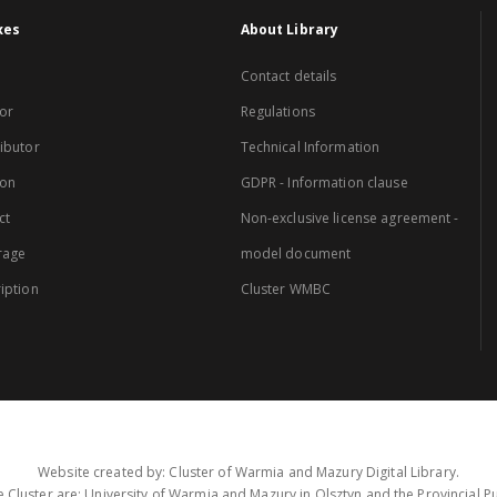
xes
About Library
Contact details
or
Regulations
ibutor
Technical Information
ion
GDPR - Information clause
ct
Non-exclusive license agreement -
rage
model document
iption
Cluster WMBC
Website created by: Cluster of Warmia and Mazury Digital Library.
 Cluster are: University of Warmia and Mazury in Olsztyn and the Provincial Pub