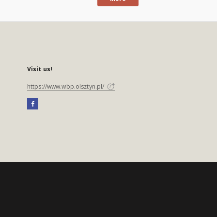
Visit us!
https://www.wbp.olsztyn.pl/