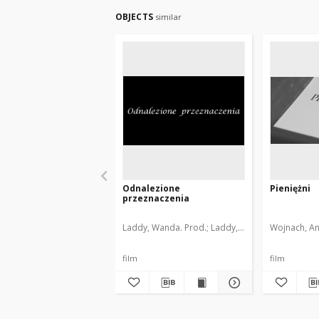
OBJECTS
similar
Odnalezione
Pieniężni
przeznaczenia
Laddy, Wanda. Prod.
Laddy, Wanda. Reż.
Wojnach, An
Ogrodz
film
film