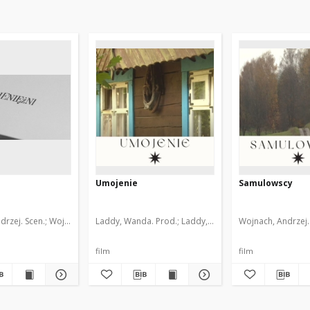
Umojenie
Samulowscy
drzej. Scen.
iński, Wojciech. Scen.
Wojnach, Andrzej. Reż.
Wojnach, Andrzej. Scen.
Laddy, Wanda. Prod.
Laddy, Wanda. Reż.
Laddy, Wanda. Reż.
Osiński, Tomasz J. Zdj.
Osiński, Tomasz J. Zdj.
Wojnach, Andrzej.
Laddy, Wand
Laddy, 
film
film