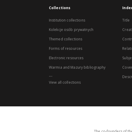
Collections
Inde
Institution collections
Title
Kolekcje osób prywatnych
Creat
Themed collections
Contr
Forms of resources
Relat
Electronic resources
Subje
Warmia and Mazury bibliography
Cove
...
Descr
View all collections
The co-founders of the