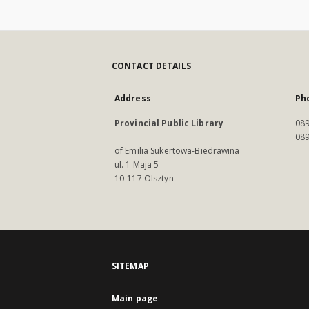
CONTACT DETAILS
Address
Ph
Provincial Public Library
089
089
of Emilia Sukertowa-Biedrawina
ul. 1 Maja 5
10-117 Olsztyn
SITEMAP
Main page