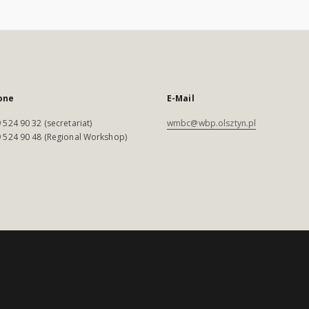
one
E-Mail
 524 90 32 (secretariat)
wmbc@wbp.olsztyn.pl
 524 90 48 (Regional Workshop)