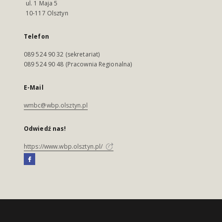
ul. 1 Maja 5
10-117 Olsztyn
Telefon
089 524 90 32 (sekretariat)
089 524 90 48 (Pracownia Regionalna)
E-Mail
wmbc@wbp.olsztyn.pl
Odwiedź nas!
https://www.wbp.olsztyn.pl/