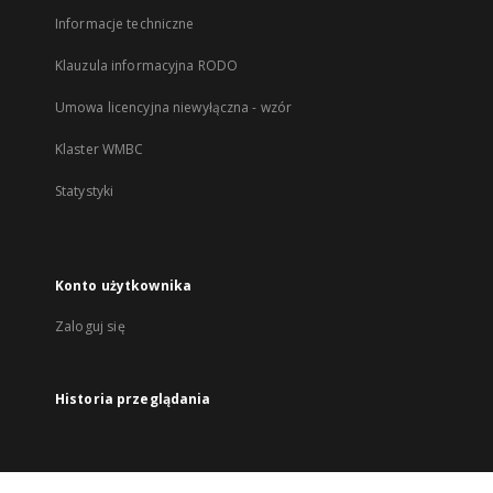
Informacje techniczne
Klauzula informacyjna RODO
Umowa licencyjna niewyłączna - wzór
Klaster WMBC
Statystyki
Konto użytkownika
Zaloguj się
Historia przeglądania