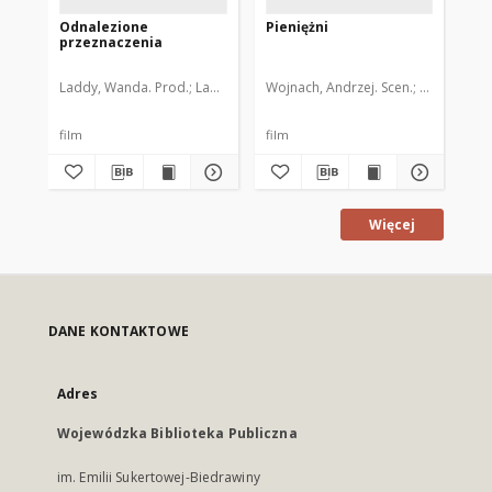
Odnalezione
Pieniężni
Um
przeznaczenia
Laddy, Wanda. Prod.
Laddy, Wanda. Reż.
Wojnach, Andrzej. Scen.
Ogrodziński, Wojciech. Sce
Wojnach, An
Lad
film
film
fil
Więcej
DANE KONTAKTOWE
Adres
Wojewódzka Biblioteka Publiczna
im. Emilii Sukertowej-Biedrawiny