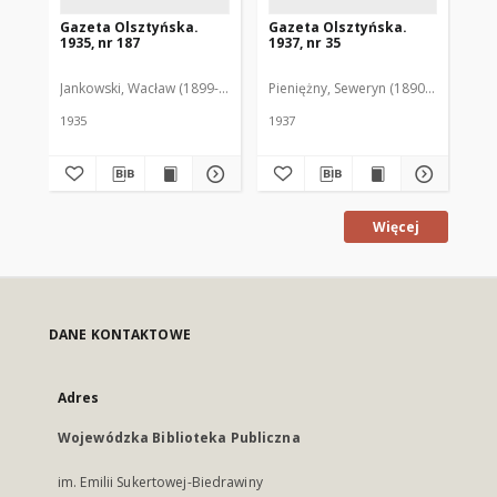
Gazeta Olsztyńska.
Gazeta Olsztyńska.
Ga
1935, nr 187
1937, nr 35
193
Jankowski, Wacław (1899-1975). Red.
Pieniężny, Seweryn (1890-1940). Red
Jan
1935
1937
193
Więcej
DANE KONTAKTOWE
Adres
Wojewódzka Biblioteka Publiczna
im. Emilii Sukertowej-Biedrawiny