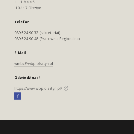
ul. 1 Maja 5
10-117 Olsztyn
Telefon
089 524 90 32 (sekretariat)
089 524 90 48 (Pracownia Regionalna)
E-Mail
wmbc@wbp.olsztyn.pl
Odwiedź nas!
https://www.wbp.olsztyn.pl/