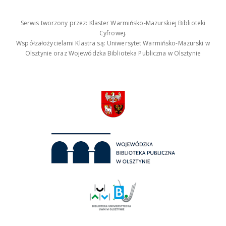
Serwis tworzony przez: Klaster Warmińsko-Mazurskiej Biblioteki
Cyfrowej.
Współzałożycielami Klastra są: Uniwersytet Warmińsko-Mazurski w
Olsztynie oraz Wojewódzka Biblioteka Publiczna w Olsztynie