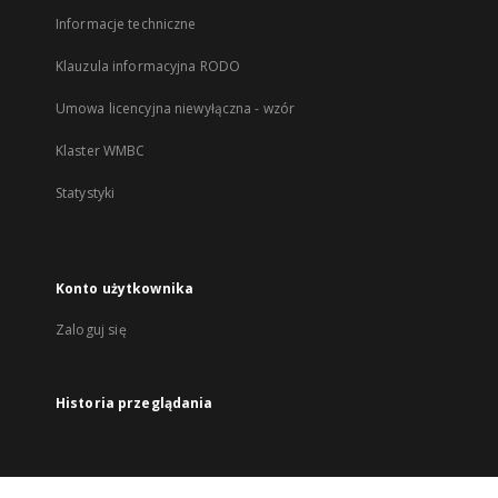
Informacje techniczne
Klauzula informacyjna RODO
Umowa licencyjna niewyłączna - wzór
Klaster WMBC
Statystyki
Konto użytkownika
Zaloguj się
Historia przeglądania