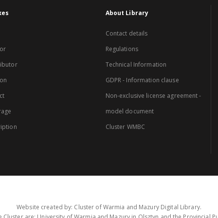
xes
About Library
Contact details
or
Regulations
ibutor
Technical Information
ion
GDPR - Information clause
ct
Non-exclusive license agreement -
rage
model document
iption
Cluster WMBC
Website created by: Cluster of Warmia and Mazury Digital Library.
 Cluster are: University of Warmia and Mazury in Olsztyn and the Provincial Pub