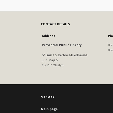
CONTACT DETAILS
Address
Ph
Provincial Public Library
089
089
of Emilia Sukertowa-Biedrawina
ul. 1 Maja 5
10-117 Olsztyn
SITEMAP
Main page