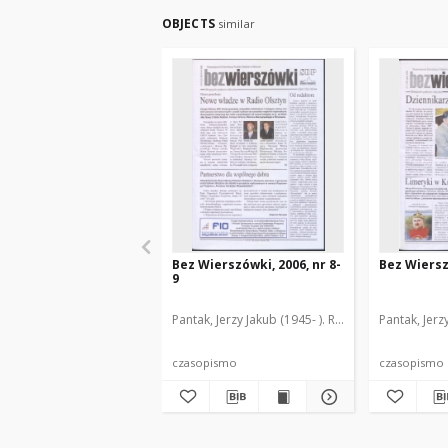
OBJECTS
similar
Bez Wierszówki, 2006, nr 8-
Bez Wiersz
9
Pantak, Jerzy Jakub (1945- ). Red.
Pantak, Jerz
czasopismo
czasopismo