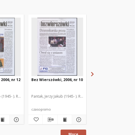
2006, nr 12
Bez Wierszówki, 2006, nr 10
Bez Wierszówki, 2007,
 (1945- ). Red.
Pantak, Jerzy Jakub (1945- ). Red.
Prusiński, Tadeusz (1954- ).
Pantak, Jerzy Jakub (1945
czasopismo
czasopismo
More