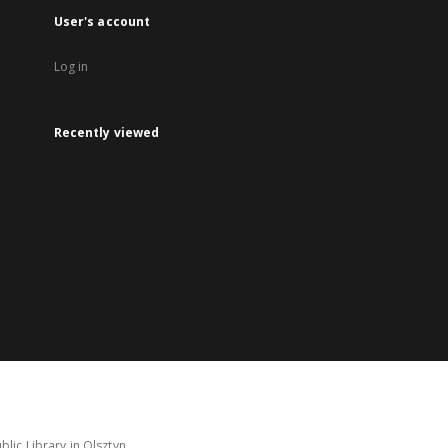
User's account
Log in
Recently viewed
lic Library in Olsztyn.