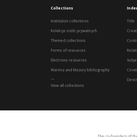
Collections
Inde
Institution collections
Title
Kolekcje osób prywatnych
Creat
Themed collections
Contr
Forms of resources
Relat
Electronic resources
Subje
Warmia and Mazury bibliography
Cove
...
Descr
View all collections
The co-founders of the