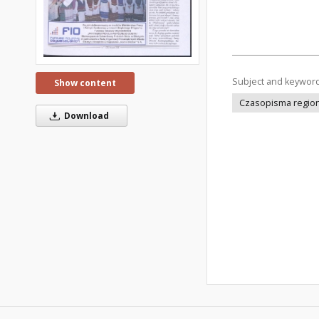
Subject and keywor
Show content
Czasopisma regiona
Download