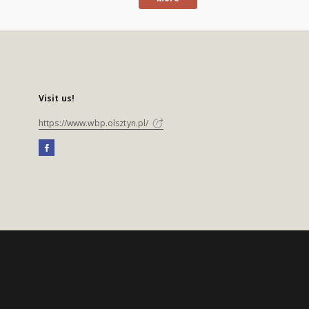
Visit us!
https://www.wbp.olsztyn.pl/