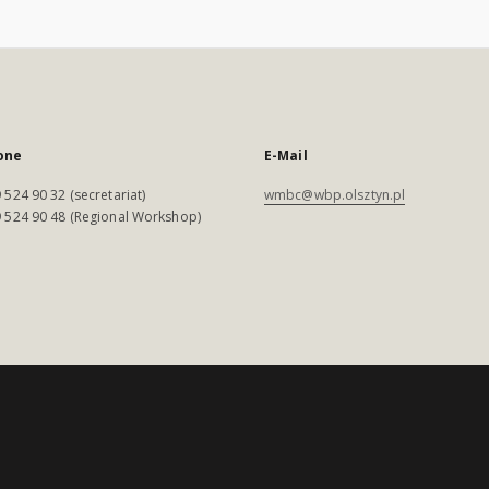
one
E-Mail
 524 90 32 (secretariat)
wmbc@wbp.olsztyn.pl
 524 90 48 (Regional Workshop)