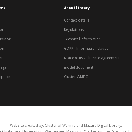
xes
About Library
Contact details
or
Regulations
ibutor
Technical Information
ion
GDPR - Information clause
ct
Non-exclusive license agreement -
rage
model document
iption
Cluster WMBC
Website created by: Cluster of Warmia and Mazury Digital Library.
 Cluster are: University of Warmia and Mazury in Olsztyn and the Provincial Pub