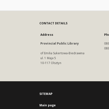
CONTACT DETAILS
Address
Ph
Provincial Public Library
089
089
of Emilia Sukertowa-Biedrawina
ul. 1 Maja 5
10-117 Olsztyn
SITEMAP
Main page