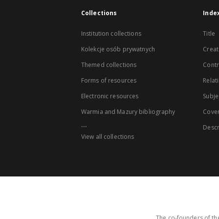
Collections
Inde
Institution collections
Title
Kolekcje osób prywatnych
Creat
Themed collections
Contr
Forms of resources
Relat
Electronic resources
Subje
Warmia and Mazury bibliography
Cove
...
Descr
View all collections
The co-founders of the