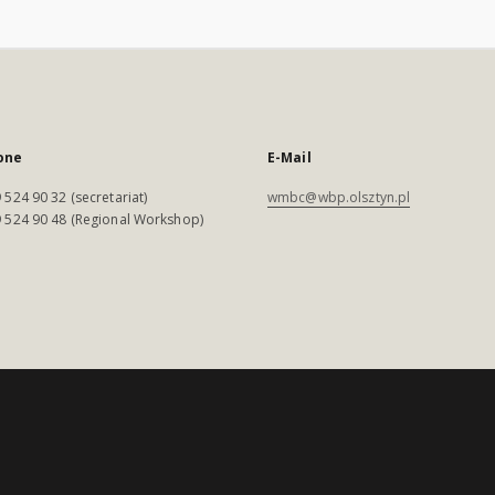
one
E-Mail
 524 90 32 (secretariat)
wmbc@wbp.olsztyn.pl
 524 90 48 (Regional Workshop)