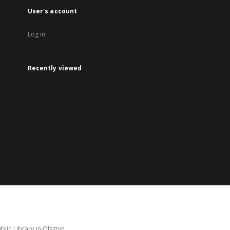
User's account
Log in
Recently viewed
lic Library in Olsztyn.