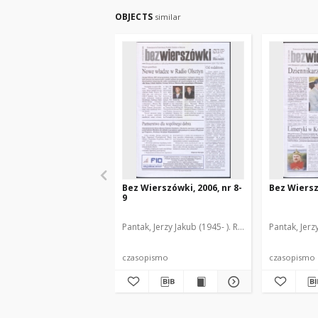
OBJECTS
similar
Bez Wierszówki, 2006, nr 8-
Bez Wiersz
9
Pantak, Jerzy Jakub (1945- ). Red.
Pantak, Jerz
czasopismo
czasopismo