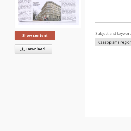
Subject and keywor
Show content
Czasopisma regiona
Download