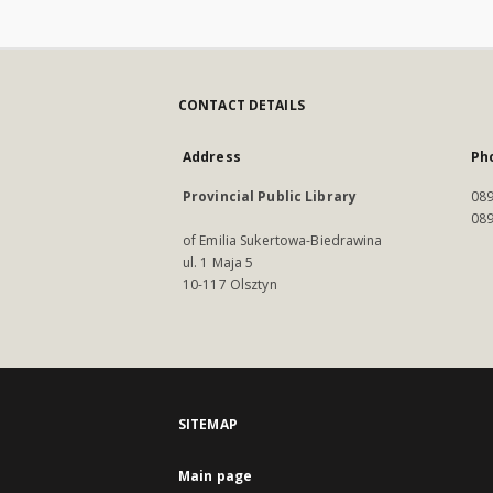
CONTACT DETAILS
Address
Ph
Provincial Public Library
089
089
of Emilia Sukertowa-Biedrawina
ul. 1 Maja 5
10-117 Olsztyn
SITEMAP
Main page