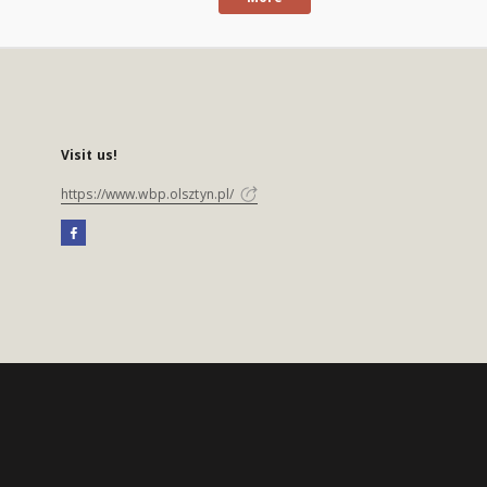
Visit us!
https://www.wbp.olsztyn.pl/