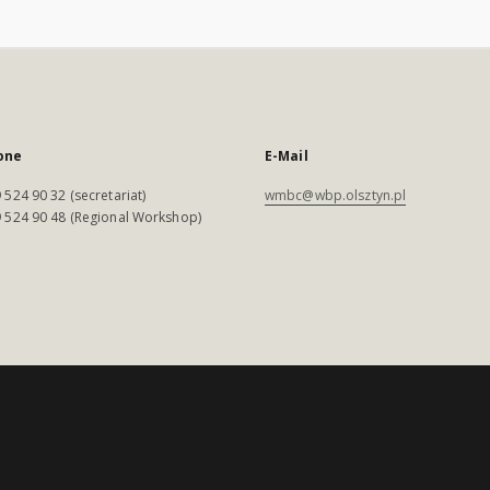
one
E-Mail
 524 90 32 (secretariat)
wmbc@wbp.olsztyn.pl
 524 90 48 (Regional Workshop)