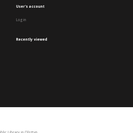
User's account
Log in
Recently viewed
lic Library in Olsztyn.