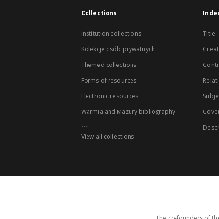
Collections
Inde
Institution collections
Title
Kolekcje osób prywatnych
Creat
Themed collections
Contr
Forms of resources
Relat
Electronic resources
Subje
Warmia and Mazury bibliography
Cove
...
Descr
View all collections
The co-founders of the