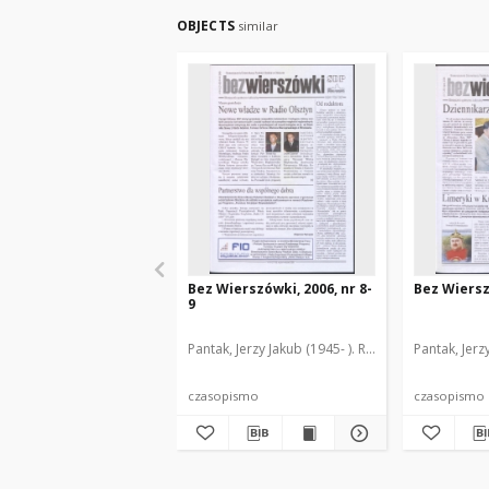
OBJECTS
similar
Bez Wierszówki, 2006, nr 8-
Bez Wiersz
9
Pantak, Jerzy Jakub (1945- ). Red.
Pantak, Jerz
czasopismo
czasopismo