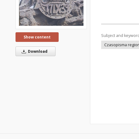
Subject and keywor
Show content
Czasopisma regiona
Download