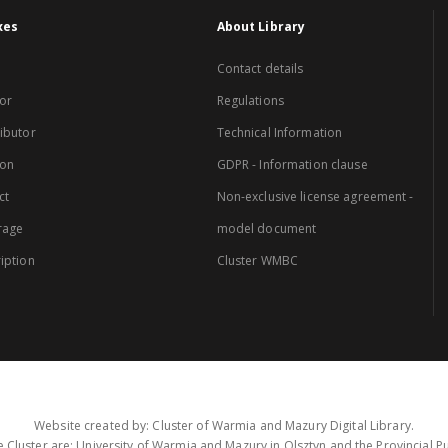
xes
About Library
Contact details
or
Regulations
ibutor
Technical Information
ion
GDPR - Information clause
ct
Non-exclusive license agreement -
rage
model document
iption
Cluster WMBC
Website created by: Cluster of Warmia and Mazury Digital Library.
 Cluster are: University of Warmia and Mazury in Olsztyn and the Provincial Pub