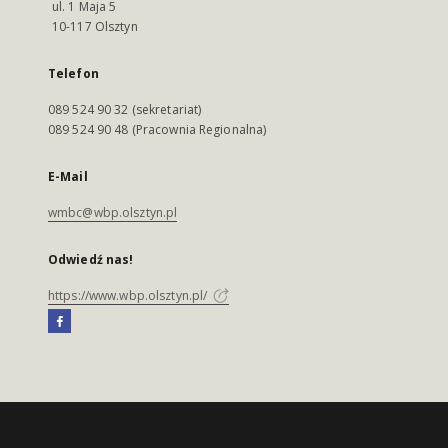
ul. 1 Maja 5
10-117 Olsztyn
Telefon
089 524 90 32 (sekretariat)
089 524 90 48 (Pracownia Regionalna)
E-Mail
wmbc@wbp.olsztyn.pl
Odwiedź nas!
https://www.wbp.olsztyn.pl/