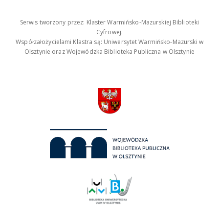
Serwis tworzony przez: Klaster Warmińsko-Mazurskiej Biblioteki
Cyfrowej.
Współzałożycielami Klastra są: Uniwersytet Warmińsko-Mazurski w
Olsztynie oraz Wojewódzka Biblioteka Publiczna w Olsztynie