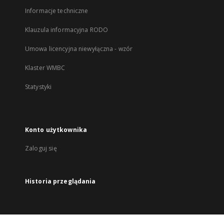
Informacje techniczne
Klauzula informacyjna RODO
Umowa licencyjna niewyłączna - wzór
Klaster WMBC
Statystyki
Konto użytkownika
Zaloguj się
Historia przeglądania