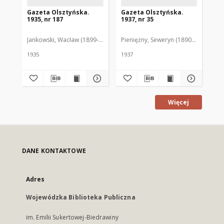
Gazeta Olsztyńska.
Gazeta Olsztyńska.
Ga
1935, nr 187
1937, nr 35
193
Jankowski, Wacław (1899-1975). Red.
Pieniężny, Seweryn (1890-1940). Red
Jan
1935
1937
193
Więcej
DANE KONTAKTOWE
Adres
Wojewódzka Biblioteka Publiczna
im. Emilii Sukertowej-Biedrawiny