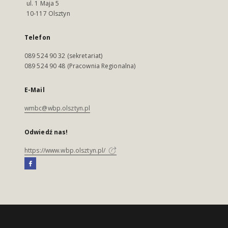
ul. 1 Maja 5
10-117 Olsztyn
Telefon
089 524 90 32 (sekretariat)
089 524 90 48 (Pracownia Regionalna)
E-Mail
wmbc@wbp.olsztyn.pl
Odwiedź nas!
https://www.wbp.olsztyn.pl/