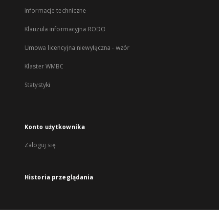
Informacje techniczne
Klauzula informacyjna RODO
Umowa licencyjna niewyłączna - wzór
Klaster WMBC
Statystyki
Konto użytkownika
Zaloguj się
Historia przeglądania