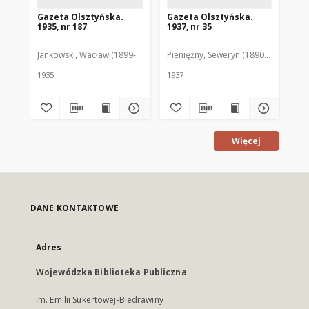
Gazeta Olsztyńska.
Gazeta Olsztyńska.
Ga
1935, nr 187
1937, nr 35
193
Jankowski, Wacław (1899-1975). Red.
Pieniężny, Seweryn (1890-1940). Red
Jan
1935
1937
193
Więcej
DANE KONTAKTOWE
Adres
Wojewódzka Biblioteka Publiczna
im. Emilii Sukertowej-Biedrawiny