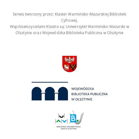
Serwis tworzony przez: Klaster Warmińsko-Mazurskiej Biblioteki
Cyfrowej.
Współzałożycielami Klastra są: Uniwersytet Warmińsko-Mazurski w
Olsztynie oraz Wojewódzka Biblioteka Publiczna w Olsztynie