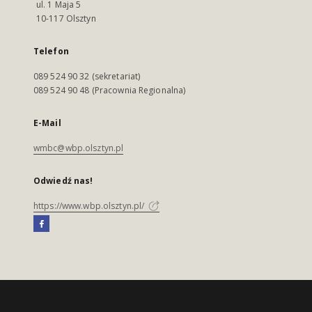
ul. 1 Maja 5
10-117 Olsztyn
Telefon
089 524 90 32 (sekretariat)
089 524 90 48 (Pracownia Regionalna)
E-Mail
wmbc@wbp.olsztyn.pl
Odwiedź nas!
https://www.wbp.olsztyn.pl/