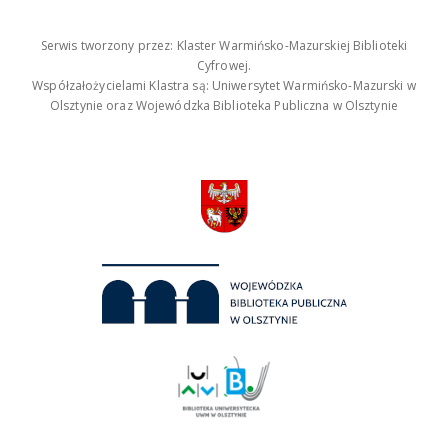
Serwis tworzony przez: Klaster Warmińsko-Mazurskiej Biblioteki
Cyfrowej.
Współzałożycielami Klastra są: Uniwersytet Warmińsko-Mazurski w
Olsztynie oraz Wojewódzka Biblioteka Publiczna w Olsztynie