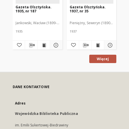
Gazeta Olsztyńska.
Gazeta Olsztyńska.
Ga
1935, nr 187
1937, nr 35
193
Jankowski, Wacław (1899-1975). Red.
Pieniężny, Seweryn (1890-1940). Red
Jan
1935
1937
193
Więcej
DANE KONTAKTOWE
Adres
Wojewódzka Biblioteka Publiczna
im. Emilii Sukertowej-Biedrawiny