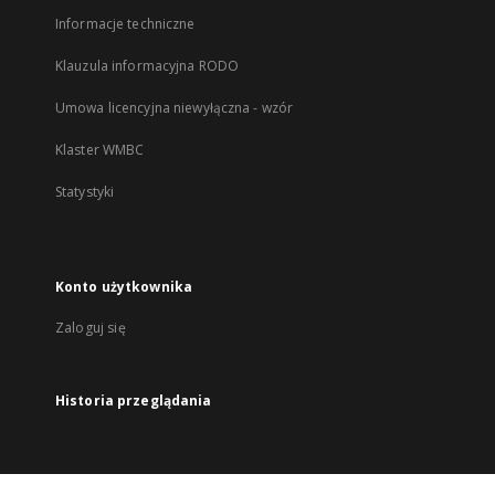
Informacje techniczne
Klauzula informacyjna RODO
Umowa licencyjna niewyłączna - wzór
Klaster WMBC
Statystyki
Konto użytkownika
Zaloguj się
Historia przeglądania