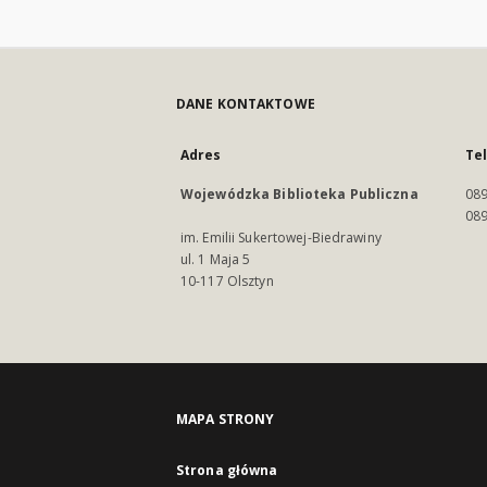
DANE KONTAKTOWE
Adres
Te
Wojewódzka Biblioteka Publiczna
089
089
im. Emilii Sukertowej-Biedrawiny
ul. 1 Maja 5
10-117 Olsztyn
MAPA STRONY
Strona główna