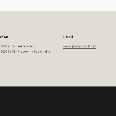
lefon
E-Mail
 524 90 32 (sekretariat)
wmbc@wbp.olsztyn.pl
 524 90 48 (Pracownia Regionalna)