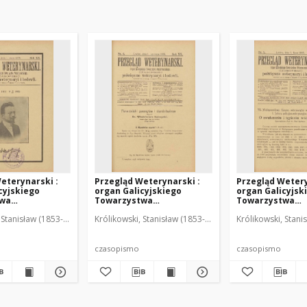
eterynarski :
Przegląd Weterynarski :
Przegląd Wetery
cyjskiego
organ Galicyjskiego
organ Galicyjsk
twa
Towarzystwa
Towarzystwa
skiego :
Weterynarskiego :
Weterynarskieg
 Stanisław (1853-1924). Red.
Królikowski, Stanisław (1853-1924). Red.
Królikowski, Stani
o poświęcone
czasopismo poświęcone
czasopismo poś
i i hodowli, 1905
weterynaryi i hodowli, 1905
weterynaryi i ho
R. 20, nr 6
R. 20, nr 7
czasopismo
czasopismo