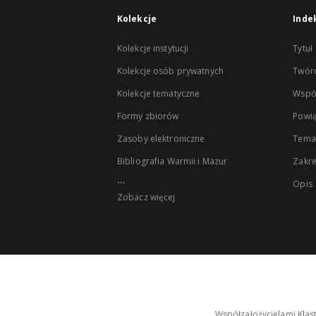
Kolekcje
Inde
Kolekcje instytucji
Tytuł
Kolekcje osób prywatnych
Twór
Kolekcje tematyczne
Wspó
Formy zbiorów
Powią
Zasoby elektroniczne
Tema
Bibliografia Warmii i Mazur
Zakr
...
Opis
Zobacz więcej
Współzałożycielami Klas