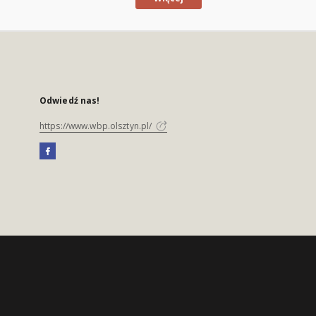
Odwiedź nas!
https://www.wbp.olsztyn.pl/