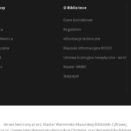
ksy
O Bibliotece
Dane kontaktowe
ca
Regulamin
łtwórca
Informacje techniczne
zanie
Klauzula informacyjna RODO
t
Umowa licencyjna niewyłączna - wzór
es
Klaster WMBC
Statystyki
Serwis tworzony przez: Klaster Warmińsko-Mazurskiej Biblioteki Cyfrowej.
tra są: Uniwersytet Warmińsko-Mazurski w Olsztynie oraz Wojewódzka Bibliote