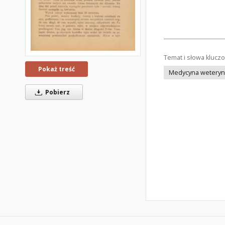
Temat i słowa klucz
Pokaż treść
Medycyna weteryna
Pobierz