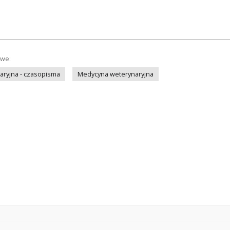
owe:
ryjna - czasopisma
Medycyna weterynaryjna