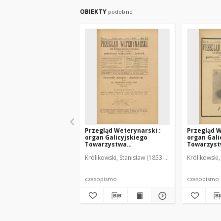
OBIEKTY
podobne
Przegląd Weterynarski :
Przegląd W
organ Galicyjskiego
organ Gali
Towarzystwa
Towarzys
Weterynarskiego :
Weterynar
Królikowski, Stanisław (1853-1924). Red.
Królikowski,
czasopismo poświęcone
czasopism
weterynaryi i hodowli, 1905
weterynary
R. 20, nr 4
R. 20, nr 5
czasopismo
czasopismo