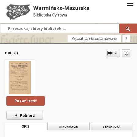
Wyszukiwanie zaawansowane
?
OBIEKT
Pokaż treść
Pobierz
OPIS
INFORMACJE
STRUKTURA