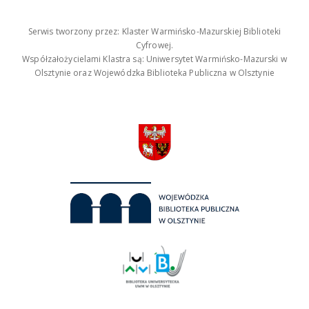
Serwis tworzony przez: Klaster Warmińsko-Mazurskiej Biblioteki
Cyfrowej.
Współzałożycielami Klastra są: Uniwersytet Warmińsko-Mazurski w
Olsztynie oraz Wojewódzka Biblioteka Publiczna w Olsztynie