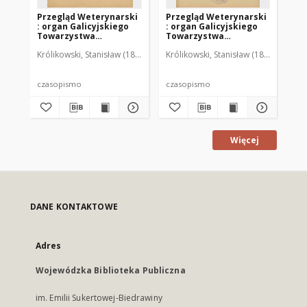
Przegląd Weterynarski
Przegląd Weterynarski
Pr
: organ Galicyjskiego
: organ Galicyjskiego
: 
Towarzystwa
Towarzystwa
To
Weterynarskiego :
Weterynarskiego :
We
Królikowski, Stanisław (1853-1924). Red.
Królikowski, Stanisław (1853-1924). R
Kró
czasopismo
czasopismo
cz
poświęcone
poświęcone
po
weterynaryi i hodowli,
weterynaryi i hodowli,
we
1905 R. 20, nr 4
1905 R. 20, nr 5
190
czasopismo
czasopismo
cz
Więcej
DANE KONTAKTOWE
Adres
Wojewódzka Biblioteka Publiczna
im. Emilii Sukertowej-Biedrawiny