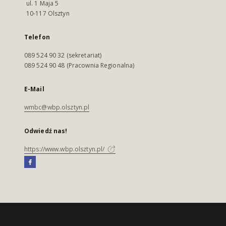
ul. 1 Maja 5
10-117 Olsztyn
Telefon
089 524 90 32 (sekretariat)
089 524 90 48 (Pracownia Regionalna)
E-Mail
wmbc@wbp.olsztyn.pl
Odwiedź nas!
https://www.wbp.olsztyn.pl/