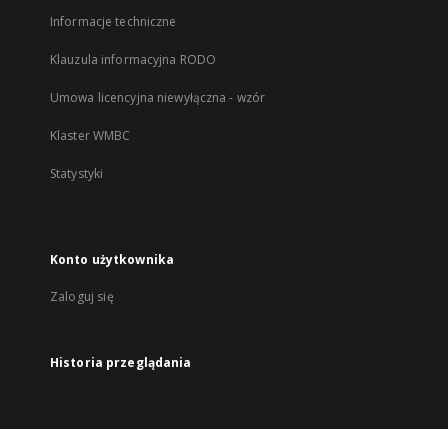
Informacje techniczne
Klauzula informacyjna RODO
Umowa licencyjna niewyłączna - wzór
Klaster WMBC
Statystyki
Konto użytkownika
Zaloguj się
Historia przeglądania