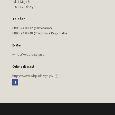
ul. 1 Maja 5
10-117 Olsztyn
Telefon
089 524 90 32 (sekretariat)
089 524 90 48 (Pracownia Regionalna)
E-Mail
wmbc@wbp.olsztyn.pl
Odwiedź nas!
https://www.wbp.olsztyn.pl/