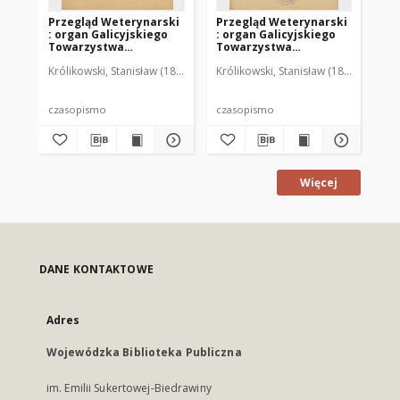
Przegląd Weterynarski
Przegląd Weterynarski
Pr
: organ Galicyjskiego
: organ Galicyjskiego
: 
Towarzystwa
Towarzystwa
To
Weterynarskiego :
Weterynarskiego :
We
Królikowski, Stanisław (1853-1924). Red.
Królikowski, Stanisław (1853-1924). R
Kró
czasopismo
czasopismo
cz
poświęcone
poświęcone
po
weterynaryi i hodowli,
weterynaryi i hodowli,
we
1905 R. 20, nr 4
1905 R. 20, nr 5
190
czasopismo
czasopismo
cz
Więcej
DANE KONTAKTOWE
Adres
Wojewódzka Biblioteka Publiczna
im. Emilii Sukertowej-Biedrawiny