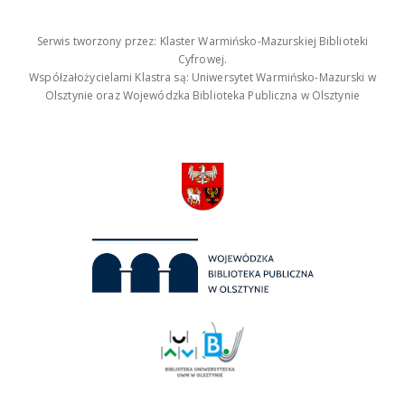
Serwis tworzony przez: Klaster Warmińsko-Mazurskiej Biblioteki
Cyfrowej.
Współzałożycielami Klastra są: Uniwersytet Warmińsko-Mazurski w
Olsztynie oraz Wojewódzka Biblioteka Publiczna w Olsztynie