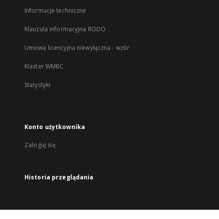
Informacje techniczne
Klauzula informacyjna RODO
Umowa licencyjna niewyłączna - wzór
Klaster WMBC
Statystyki
Konto użytkownika
Zaloguj się
Historia przeglądania