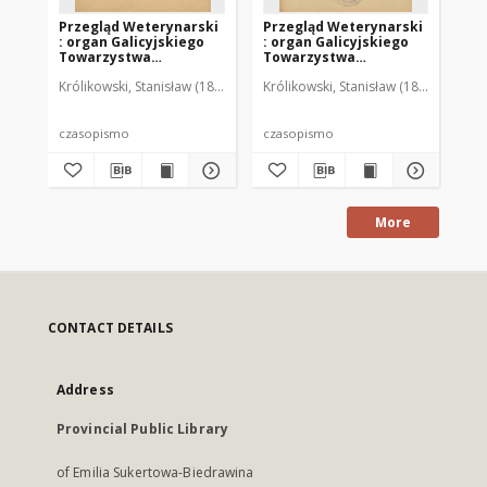
Przegląd Weterynarski
Przegląd Weterynarski
Pr
: organ Galicyjskiego
: organ Galicyjskiego
: 
Towarzystwa
Towarzystwa
To
Weterynarskiego :
Weterynarskiego :
We
Królikowski, Stanisław (1853-1924). Red.
Królikowski, Stanisław (1853-1924). R
Kró
czasopismo
czasopismo
cz
poświęcone
poświęcone
po
weterynaryi i hodowli,
weterynaryi i hodowli,
we
1905 R. 20, nr 4
1905 R. 20, nr 5
190
czasopismo
czasopismo
cz
More
CONTACT DETAILS
Address
Provincial Public Library
of Emilia Sukertowa-Biedrawina