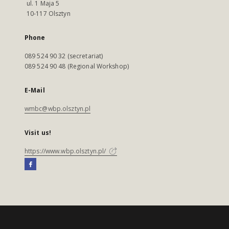
ul. 1 Maja 5
10-117 Olsztyn
Phone
089 524 90 32 (secretariat)
089 524 90 48 (Regional Workshop)
E-Mail
wmbc@wbp.olsztyn.pl
Visit us!
https://www.wbp.olsztyn.pl/