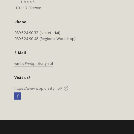
ul. 1 Maja 5
10-117 Olsztyn
Phone
089 524 90 32 (secretariat)
089 524 90 48 (Regional Workshop)
E-Mail
wmbc@wbp.olsztyn.pl
Visit us!
https://www.wbp.olsztyn.pl/