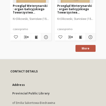
Przegląd Weterynarski
Przegląd Weterynarski
Pr
: organ Galicyjskiego
: organ Galicyjskiego
: 
Towarzystwa
Towarzystwa
To
Weterynarskiego :
Weterynarskiego :
We
Królikowski, Stanisław (1853-1924). Red.
Królikowski, Stanisław (1853-1924). R
Kró
czasopismo
czasopismo
cz
poświęcone
poświęcone
po
weterynaryi i hodowli,
weterynaryi i hodowli,
we
1905 R. 20, nr 4
1905 R. 20, nr 5
190
czasopismo
czasopismo
cz
More
CONTACT DETAILS
Address
Provincial Public Library
of Emilia Sukertowa-Biedrawina