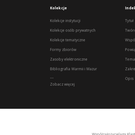
Kolekcje
Inde
Kolekcje instytucji
Tytuł
Kolekcje osób prywatnych
Twór
Kolekcje tematyczne
Wspó
Formy zbiorów
Powią
Zasoby elektroniczne
Tema
Bibliografia Warmii i Mazur
Zakr
...
Opis
Zobacz więcej
Współzałożycielami Klas