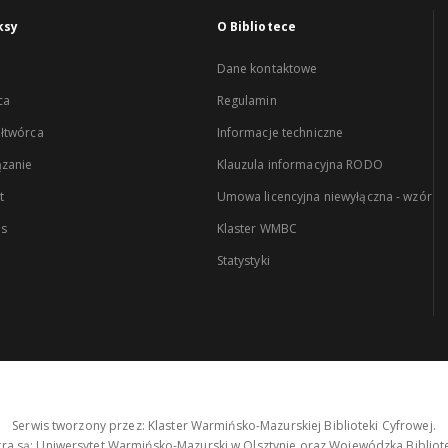
ksy
O Bibliotece
Dane kontaktowe
ca
Regulamin
łtwórca
Informacje techniczne
zanie
Klauzula informacyjna RODO
t
Umowa licencyjna niewyłączna - wzór
es
Klaster WMBC
Statystyki
Serwis tworzony przez: Klaster Warmińsko-Mazurskiej Biblioteki Cyfrowej.
tra są: Uniwersytet Warmińsko-Mazurski w Olsztynie oraz Wojewódzka Bibliote