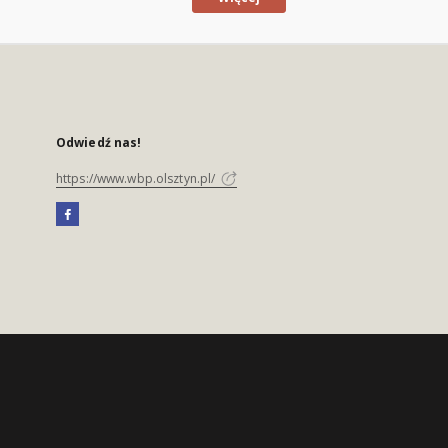
Odwiedź nas!
https://www.wbp.olsztyn.pl/