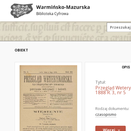
OBIEKT
OPIS
Tytuł:
Przegląd Wetery
1888 R. 3, nr 5
Rodzaj dokumentu:
czasopismo
Więcej