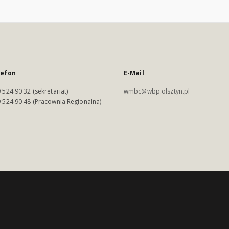
lefon
E-Mail
 524 90 32 (sekretariat)
wmbc@wbp.olsztyn.pl
 524 90 48 (Pracownia Regionalna)