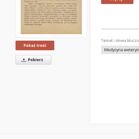
Temat i słowa klucz
Pokaż treść
Medycyna weteryna
Pobierz