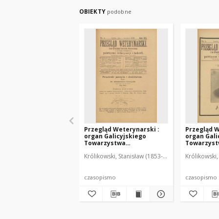
OBIEKTY
podobne
Przegląd Weterynarski :
Przegląd W
organ Galicyjskiego
organ Gali
Towarzystwa
Towarzys
Weterynarskiego :
Weterynar
Królikowski, Stanisław (1853-1924). Red.
Królikowski,
czasopismo poświęcone
czasopism
weterynaryi i hodowli, 1905
weterynary
R. 20, nr 4
R. 20, nr 5
czasopismo
czasopismo