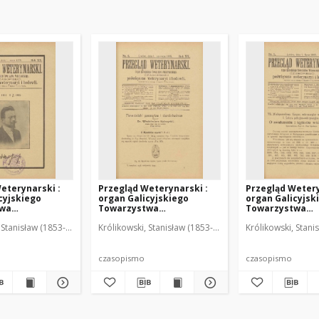
eterynarski :
Przegląd Weterynarski :
Przegląd Wetery
cyjskiego
organ Galicyjskiego
organ Galicyjsk
twa
Towarzystwa
Towarzystwa
skiego :
Weterynarskiego :
Weterynarskieg
 Stanisław (1853-1924). Red.
Królikowski, Stanisław (1853-1924). Red.
Królikowski, Stani
o poświęcone
czasopismo poświęcone
czasopismo poś
i i hodowli, 1905
weterynaryi i hodowli, 1905
weterynaryi i ho
R. 20, nr 6
R. 20, nr 7
czasopismo
czasopismo