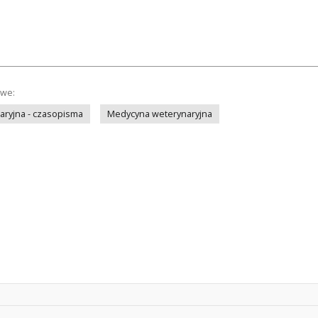
owe:
ryjna - czasopisma
Medycyna weterynaryjna