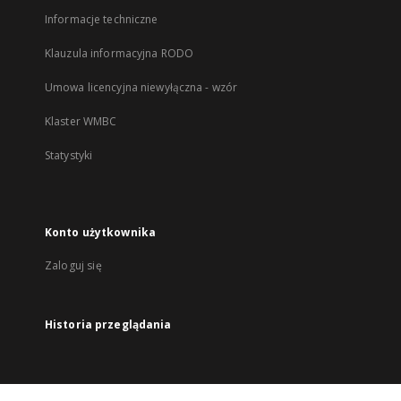
Informacje techniczne
Klauzula informacyjna RODO
Umowa licencyjna niewyłączna - wzór
Klaster WMBC
Statystyki
Konto użytkownika
Zaloguj się
Historia przeglądania