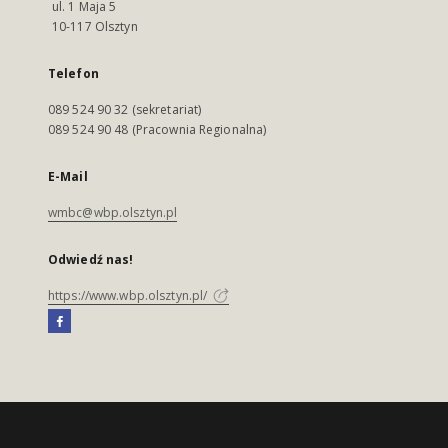
ul. 1 Maja 5
10-117 Olsztyn
Telefon
089 524 90 32 (sekretariat)
089 524 90 48 (Pracownia Regionalna)
E-Mail
wmbc@wbp.olsztyn.pl
Odwiedź nas!
https://www.wbp.olsztyn.pl/