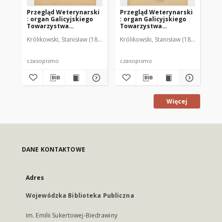
Przegląd Weterynarski
Przegląd Weterynarski
Pr
: organ Galicyjskiego
: organ Galicyjskiego
: 
Towarzystwa
Towarzystwa
To
Weterynarskiego :
Weterynarskiego :
We
Królikowski, Stanisław (1853-1924). Red.
Królikowski, Stanisław (1853-1924). R
Kró
czasopismo
czasopismo
cz
poświęcone
poświęcone
po
weterynaryi i hodowli,
weterynaryi i hodowli,
we
1905 R. 20, nr 4
1905 R. 20, nr 5
190
czasopismo
czasopismo
cz
Więcej
DANE KONTAKTOWE
Adres
Wojewódzka Biblioteka Publiczna
im. Emilii Sukertowej-Biedrawiny