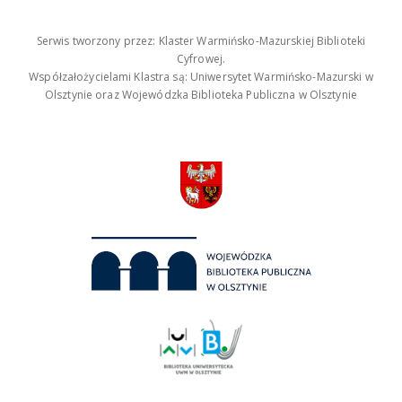
Serwis tworzony przez: Klaster Warmińsko-Mazurskiej Biblioteki
Cyfrowej.
Współzałożycielami Klastra są: Uniwersytet Warmińsko-Mazurski w
Olsztynie oraz Wojewódzka Biblioteka Publiczna w Olsztynie