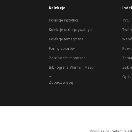
Kolekcje
Inde
Kolekcje instytucji
Tytuł
Kolekcje osób prywatnych
Twór
Kolekcje tematyczne
Wspó
Formy zbiorów
Powią
Zasoby elektroniczne
Tema
Bibliografia Warmii i Mazur
Zakr
...
Opis
Zobacz więcej
Współzałożycielami Klas