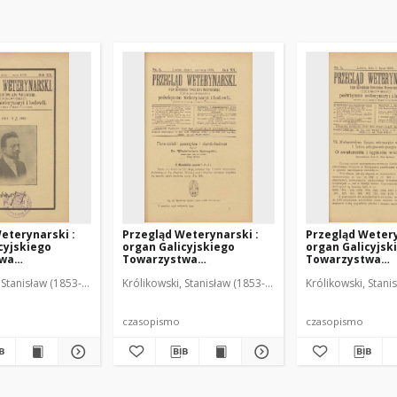
eterynarski :
Przegląd Weterynarski :
Przegląd Wetery
cyjskiego
organ Galicyjskiego
organ Galicyjsk
twa
Towarzystwa
Towarzystwa
skiego :
Weterynarskiego :
Weterynarskieg
 Stanisław (1853-1924). Red.
Królikowski, Stanisław (1853-1924). Red.
Królikowski, Stani
o poświęcone
czasopismo poświęcone
czasopismo poś
i i hodowli, 1905
weterynaryi i hodowli, 1905
weterynaryi i ho
R. 20, nr 6
R. 20, nr 7
czasopismo
czasopismo