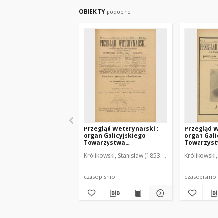
OBIEKTY
podobne
Przegląd Weterynarski :
Przegląd W
organ Galicyjskiego
organ Gali
Towarzystwa
Towarzys
Weterynarskiego :
Weterynar
Królikowski, Stanisław (1853-1924). Red.
Królikowski,
czasopismo poświęcone
czasopism
weterynaryi i hodowli, 1905
weterynary
R. 20, nr 4
R. 20, nr 5
czasopismo
czasopismo