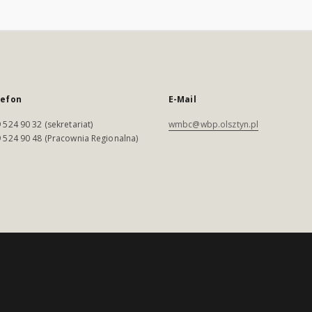
lefon
E-Mail
 524 90 32 (sekretariat)
wmbc@wbp.olsztyn.pl
 524 90 48 (Pracownia Regionalna)