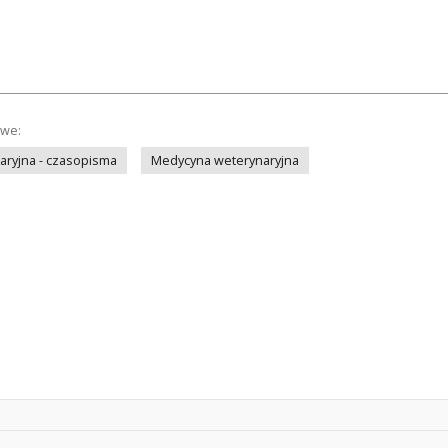
owe:
ryjna - czasopisma
Medycyna weterynaryjna