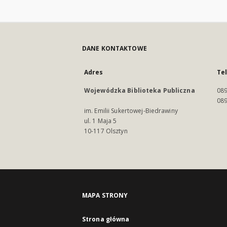
DANE KONTAKTOWE
Adres
Te
Wojewódzka Biblioteka Publiczna
089
089
im. Emilii Sukertowej-Biedrawiny
ul. 1 Maja 5
10-117 Olsztyn
MAPA STRONY
Strona główna