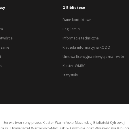
ksy
O Bibliotece
Dane kontaktowe
ca
Regulamin
łtwórca
Informacje techniczne
zanie
Klauzula informacyjna RODO
t
Umowa licencyjna niewyłączna - wzór
es
Klaster WMBC
Statystyki
Serwis tworzony przez: Klaster Warmińsko-Mazurskiej Biblioteki Cyfrowej.
tra są: Uniwersytet Warmińsko-Mazurski w Olsztynie oraz Wojewódzka Bibliote