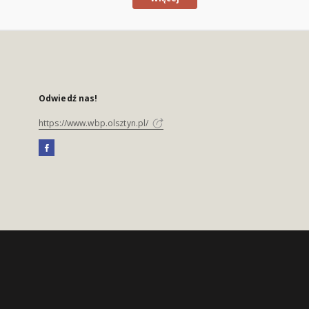
Odwiedź nas!
https://www.wbp.olsztyn.pl/