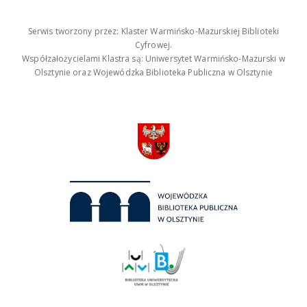
Serwis tworzony przez: Klaster Warmińsko-Mazurskiej Biblioteki
Cyfrowej.
Współzałożycielami Klastra są: Uniwersytet Warmińsko-Mazurski w
Olsztynie oraz Wojewódzka Biblioteka Publiczna w Olsztynie