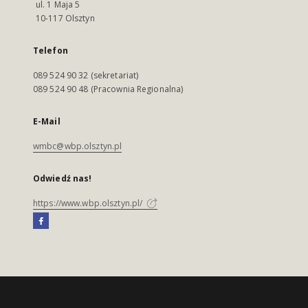
ul. 1 Maja 5
10-117 Olsztyn
Telefon
089 524 90 32 (sekretariat)
089 524 90 48 (Pracownia Regionalna)
E-Mail
wmbc@wbp.olsztyn.pl
Odwiedź nas!
https://www.wbp.olsztyn.pl/