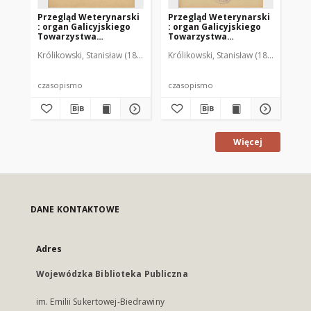
Przegląd Weterynarski
Przegląd Weterynarski
Pr
: organ Galicyjskiego
: organ Galicyjskiego
: 
Towarzystwa
Towarzystwa
To
Weterynarskiego :
Weterynarskiego :
We
Królikowski, Stanisław (1853-1924). Red.
Królikowski, Stanisław (1853-1924). R
Kró
czasopismo
czasopismo
cz
poświęcone
poświęcone
po
weterynaryi i hodowli,
weterynaryi i hodowli,
we
1905 R. 20, nr 4
1905 R. 20, nr 5
190
czasopismo
czasopismo
cz
Więcej
DANE KONTAKTOWE
Adres
Wojewódzka Biblioteka Publiczna
im. Emilii Sukertowej-Biedrawiny