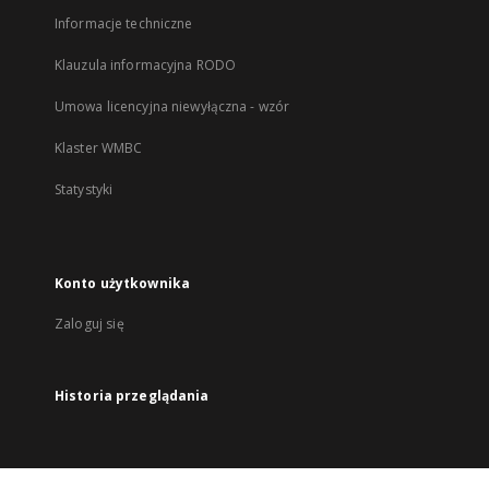
Informacje techniczne
Klauzula informacyjna RODO
Umowa licencyjna niewyłączna - wzór
Klaster WMBC
Statystyki
Konto użytkownika
Zaloguj się
Historia przeglądania