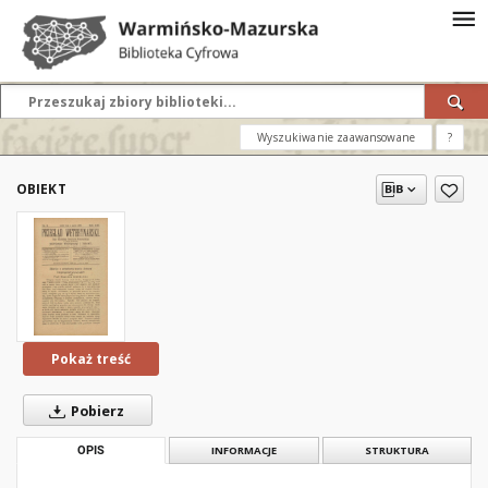
Wyszukiwanie zaawansowane
?
OBIEKT
Pokaż treść
Pobierz
OPIS
INFORMACJE
STRUKTURA