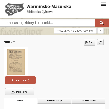
Wyszukiwanie zaawansowane
?
OBIEKT
Pokaż treść
Pobierz
OPIS
INFORMACJE
STRUKTURA