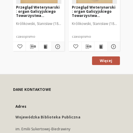
Przegląd Weterynarski
Przegląd Weterynarski
Pr
: organ Galicyjskiego
: organ Galicyjskiego
: 
Towarzystwa
Towarzystwa
To
Weterynarskiego :
Weterynarskiego :
We
Królikowski, Stanisław (1853-1924). Red.
Królikowski, Stanisław (1853-1924). R
Kró
czasopismo
czasopismo
cz
poświęcone
poświęcone
po
weterynaryi i hodowli,
weterynaryi i hodowli,
we
1905 R. 20, nr 4
1905 R. 20, nr 5
190
czasopismo
czasopismo
cz
Więcej
DANE KONTAKTOWE
Adres
Wojewódzka Biblioteka Publiczna
im. Emilii Sukertowej-Biedrawiny