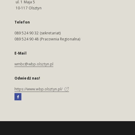
ul. 1 Maja 5
10-117 Olsztyn
Telefon
089 524 90 32 (sekretariat)
089 524 90 48 (Pracownia Regionalna)
E-Mail
wmbc@wbp.olsztyn.pl
Odwiedź nas!
https://www.wbp.olsztyn.pl/