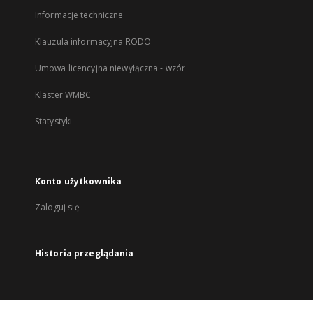
Informacje techniczne
Klauzula informacyjna RODO
Umowa licencyjna niewyłączna - wzór
Klaster WMBC
Statystyki
Konto użytkownika
Zaloguj się
Historia przeglądania