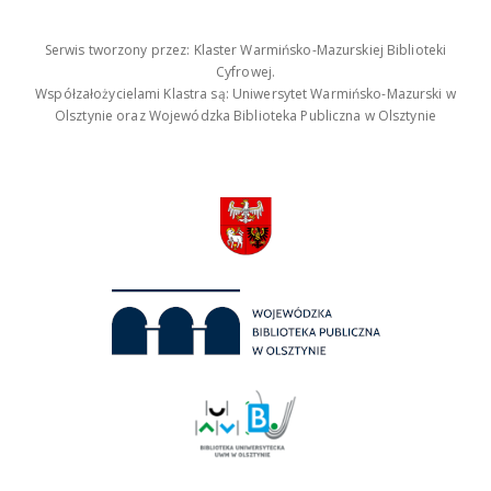
Serwis tworzony przez: Klaster Warmińsko-Mazurskiej Biblioteki
Cyfrowej.
Współzałożycielami Klastra są: Uniwersytet Warmińsko-Mazurski w
Olsztynie oraz Wojewódzka Biblioteka Publiczna w Olsztynie