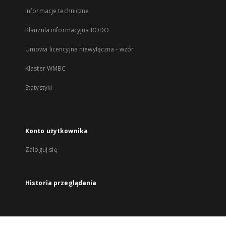
Informacje techniczne
Klauzula informacyjna RODO
Umowa licencyjna niewyłączna - wzór
Klaster WMBC
Statystyki
Konto użytkownika
Zaloguj się
Historia przeglądania