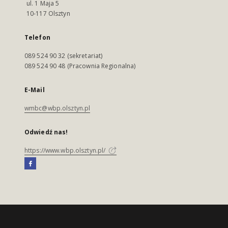
ul. 1 Maja 5
10-117 Olsztyn
Telefon
089 524 90 32 (sekretariat)
089 524 90 48 (Pracownia Regionalna)
E-Mail
wmbc@wbp.olsztyn.pl
Odwiedź nas!
https://www.wbp.olsztyn.pl/