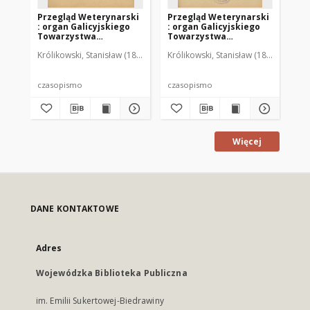
Przegląd Weterynarski
Przegląd Weterynarski
Pr
: organ Galicyjskiego
: organ Galicyjskiego
: 
Towarzystwa
Towarzystwa
To
Weterynarskiego :
Weterynarskiego :
We
Królikowski, Stanisław (1853-1924). Red.
Królikowski, Stanisław (1853-1924). R
Kró
czasopismo
czasopismo
cz
poświęcone
poświęcone
po
weterynaryi i hodowli,
weterynaryi i hodowli,
we
1905 R. 20, nr 4
1905 R. 20, nr 5
190
czasopismo
czasopismo
cz
Więcej
DANE KONTAKTOWE
Adres
Wojewódzka Biblioteka Publiczna
im. Emilii Sukertowej-Biedrawiny