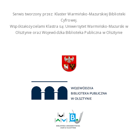
Serwis tworzony przez: Klaster Warmińsko-Mazurskiej Biblioteki
Cyfrowej.
Współzałożycielami Klastra są: Uniwersytet Warmińsko-Mazurski w
Olsztynie oraz Wojewódzka Biblioteka Publiczna w Olsztynie