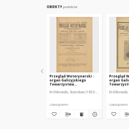
OBIEKTY
podobne
Przegląd Weterynarski :
Przegląd W
organ Galicyjskiego
organ Gali
Towarzystwa
Towarzys
Weterynarskiego :
Weterynar
Królikowski, Stanisław (1853-1924). Red.
Królikowski,
czasopismo poświęcone
czasopism
weterynaryi i hodowli, 1905
weterynary
R. 20, nr 4
R. 20, nr 5
czasopismo
czasopismo