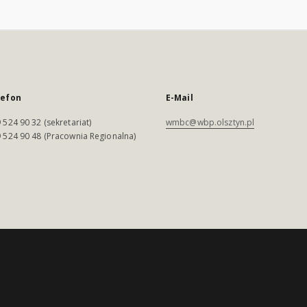
lefon
E-Mail
 524 90 32 (sekretariat)
wmbc@wbp.olsztyn.pl
 524 90 48 (Pracownia Regionalna)