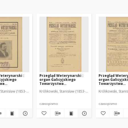
eterynarski :
Przegląd Weterynarski :
Przegląd Wetery
cyjskiego
organ Galicyjskiego
organ Galicyjsk
twa
Towarzystwa
Towarzystwa
skiego :
Weterynarskiego :
Weterynarskieg
 Stanisław (1853-1924). Red.
Królikowski, Stanisław (1853-1924). Red.
Królikowski, Stani
o poświęcone
czasopismo poświęcone
czasopismo poś
i i hodowli, 1905
weterynaryi i hodowli, 1905
weterynaryi i ho
R. 20, nr 6
R. 20, nr 7
czasopismo
czasopismo