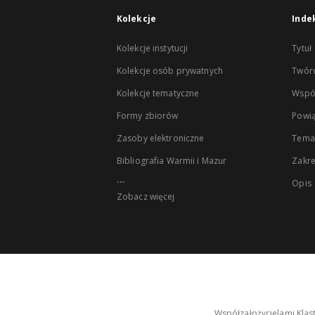
Kolekcje
Inde
Kolekcje instytucji
Tytuł
Kolekcje osób prywatnych
Twór
Kolekcje tematyczne
Wspó
Formy zbiorów
Powią
Zasoby elektroniczne
Tema
Bibliografia Warmii i Mazur
Zakr
...
Opis
Zobacz więcej
Współzałożycielami Klas