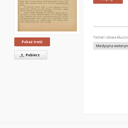
Temat i słowa klucz
Pokaż treść
Medycyna weteryna
Pobierz