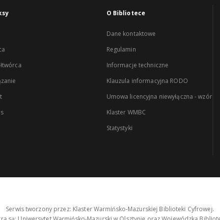
ksy
O Bibliotece
Dane kontaktowe
ca
Regulamin
łtwórca
Informacje techniczne
zanie
Klauzula informacyjna RODO
t
Umowa licencyjna niewyłączna - wzór
es
Klaster WMBC
Statystyki
Serwis tworzony przez: Klaster Warmińsko-Mazurskiej Biblioteki Cyfrowej.
tra są: Uniwersytet Warmińsko-Mazurski w Olsztynie oraz Wojewódzka Bibliote