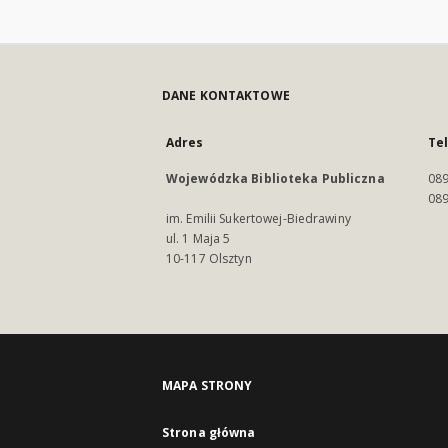
DANE KONTAKTOWE
Adres
Te
Wojewódzka Biblioteka Publiczna
089
089
im. Emilii Sukertowej-Biedrawiny
ul. 1 Maja 5
10-117 Olsztyn
MAPA STRONY
Strona główna