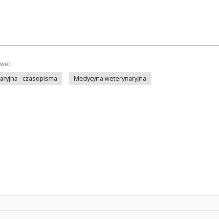
owe:
ryjna - czasopisma
Medycyna weterynaryjna