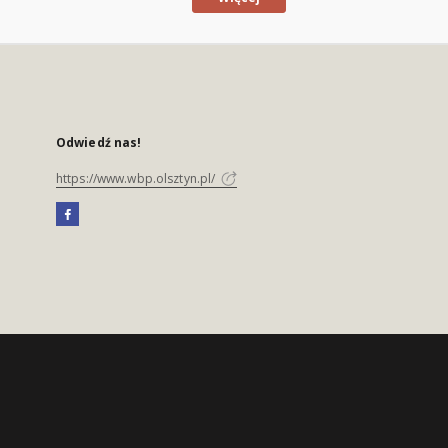
Odwiedź nas!
https://www.wbp.olsztyn.pl/